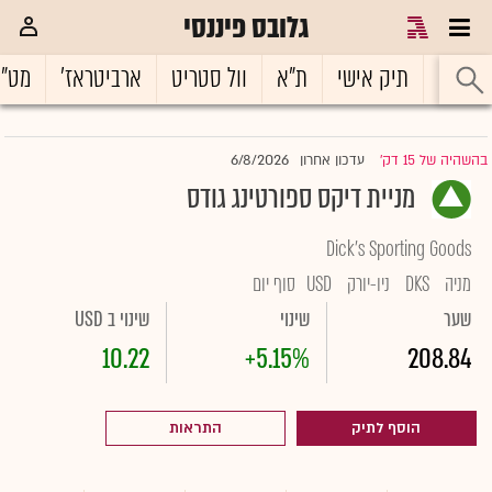
גלובס פיננסי
ראשי
תיק אישי
ת"א
וול סטריט
ארביטראז'
מט"
6/8/2026
בהשהיה של 15 דק'
עדכון אחרון
|
מניית דיקס ספורטינג גודס
Dick's Sporting Goods
מניה
DKS
ניו-יורק
USD
סוף יום
שער
שינוי
שינוי ב USD
10.22
+5.15%
208.84
הוסף לתיק
התראות