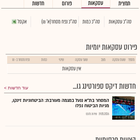
עסקאות
תמצית
פורום
חדשות
סה"כ עסקאות
סה"כ כמות
סה"כ נפח מסחר
(א' ₪)
אקסל
פירוט עסקאות יומיות
מספר
שעת עסקה
מצב
שער עסקה
שינוי
כמות
נפח מסחר ב- ₪
אין עסקאות
חדשות דיקס ספורטינג גו...
עוד חדשות
המסחר בת"א ננעל במגמה מעורבת: הביטחוניות זינקו,
מניות הביטוח נפלו
19.05.2026
שירות גלובס