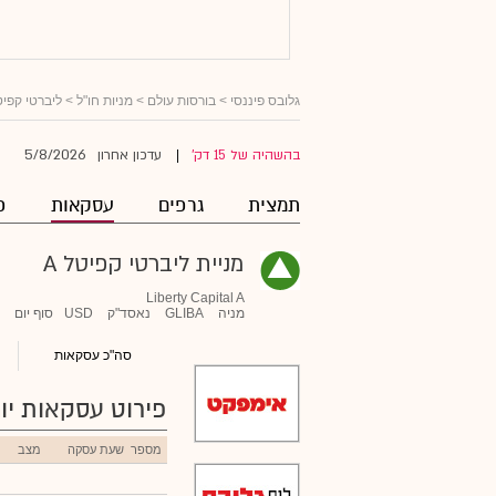
גלובס פיננסי
>
בורסות עולם
>
מניות חו"ל
>
ליברטי קפיטל
5/8/2026
בהשהיה של 15 דק'
עדכון אחרון
|
תמצית
גרפים
עסקאות
פ
מניית ליברטי קפיטל A
Liberty Capital A
מניה
GLIBA
נאסד"ק
USD
סוף יום
סה"כ עסקאות
פירוט עסקאות יומ
מספר
שעת עסקה
מצב