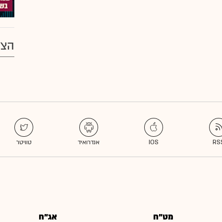
הצע
מט"ח
אג"ח