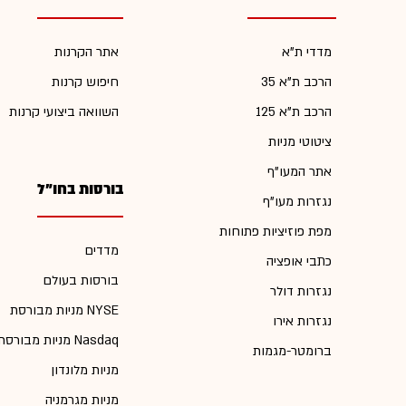
מדדי ת"א
אתר הקרנות
הרכב ת"א 35
חיפוש קרנות
הרכב ת"א 125
השוואה ביצועי קרנות
ציטוטי מניות
אתר המעו"ף
בורסות בחו"ל
נגזרות מעו"ף
מפת פוזיציות פתוחות
מדדים
כתבי אופציה
בורסות בעולם
נגזרות דולר
מניות מבורסת NYSE
נגזרות אירו
מניות מבורסת Nasdaq
ברומטר-מגמות
מניות מלונדון
מניות מגרמניה