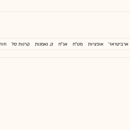
ארביטראז'
אופציות
מט"ח
אג"ח
ק. נאמנות
קרנות סל
חוזי