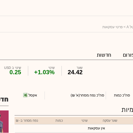
 A
> פרטי עסקאות
ורום
חדשות
שער
שינוי
שינוי ב USD
0.25
+1.03%
24.42
אקסל
סה"כ כמות
סה"כ נפח מסחר
(א' ₪)
חדש
יות
שער עסקה
שינוי
כמות
נפח מסחר ב- ₪
אין עסקאות