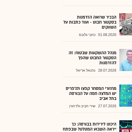
הבכיר שרואה הזדמנות
בסקטור חבוט - ועוד כתבות על
השווקים
01.08.2026
כתבי גלובס
מנהל ההשקעות שבטוח: זה
הסקטור החבוט שהפך
להזדמנות
28.07.2026
נתנאל אריאל
מחזורי המסחר קפצו ולג'פריס
יש המלצה חמה על הבורסה
בתל אביב
27.07.2026
שירי חביב-ולדהורן
היכונו לירידות בבורסה: כך
ייראה השבוע המטלטל שבפתח