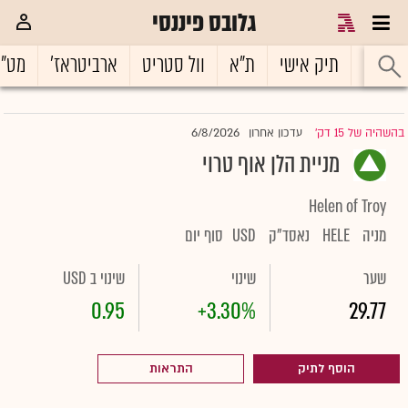
גלובס פיננסי
ראשי
תיק אישי
ת"א
וול סטריט
ארביטראז'
מט"
6/8/2026
בהשהיה של 15 דק'
עדכון אחרון
|
מניית הלן אוף טרוי
Helen of Troy
מניה
HELE
נאסד"ק
USD
סוף יום
שער
שינוי
שינוי ב USD
0.95
+3.30%
29.77
הוסף לתיק
התראות