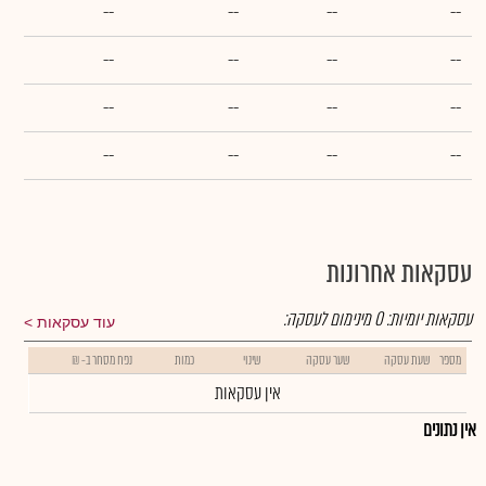
--
--
--
--
--
--
--
--
--
--
--
--
--
--
--
--
עסקאות אחרונות
עסקאות יומיות:
0
מינימום לעסקה:
עוד עסקאות
מספר
שעת עסקה
שער עסקה
שינוי
כמות
נפח מסחר ב- ₪
אין עסקאות
אין נתונים