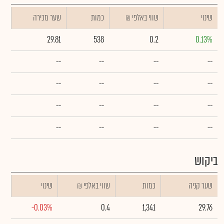
שינוי
₪ שווי באלפי
כמות
שער מכירה
29.81
538
0.2
0.13%
--
--
--
--
--
--
--
--
--
--
--
--
--
--
--
--
ביקוש
שער קניה
כמות
₪ שווי באלפי
שינוי
-0.03%
0.4
1,341
29.76