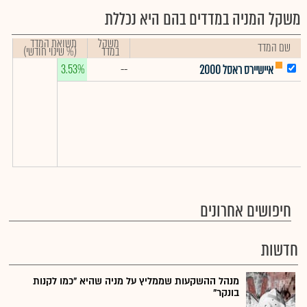
משקל המניה במדדים בהם היא נכללת
משקל
תשואת המדד
שם המדד
במדד
(% שינוי חודשי)
3.53%
--
איישיירס ראסל 2000
חיפושים אחרונים
חדשות
מנהל ההשקעות שממליץ על מניה שהיא "כמו לקנות
בונקר"