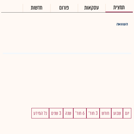
תמצית
עסקאות
פורום
חדשות
השוואה
יום
שבוע
חודש
3 חוד'
6 חוד'
שנה
3 שנים
כל המידע