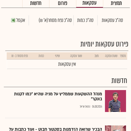
עסקאות
תמצית
פורום
חדשות
סה"כ עסקאות
סה"כ כמות
סה"כ נפח מסחר
(א' ₪)
אקסל
פירוט עסקאות יומיות
מספר
שעת עסקה
מצב
שער עסקה
שינוי
כמות
נפח מסחר ב- ₪
אין עסקאות
חדשות
מנהל ההשקעות שממליץ על מניה שהיא "כמו לקנות
בונקר"
04.08.2026
נתנאל אריאל
הבכיר שרואה הזדמנות בסקטור חבוט - ועוד כתבות על