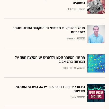
השווקים
01.08.2026
כתבי גלובס
מנהל ההשקעות שבטוח: זה הסקטור החבוט שהפך
להזדמנות
28.07.2026
נתנאל אריאל
מחזורי המסחר קפצו ולג'פריס יש המלצה חמה על
הבורסה בתל אביב
27.07.2026
שירי חביב-ולדהורן
היכונו לירידות בבורסה: כך ייראה השבוע המטלטל
שבפתח
27.07.2026
רם מורי