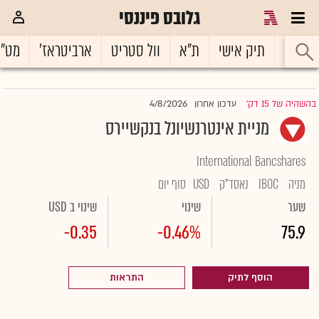
גלובס פיננסי
ראשי
תיק אישי
ת"א
וול סטריט
ארביטראז'
מט"
4/8/2026
בהשהיה של 15 דק'
עדכון אחרון
|
מניית אינטרנשיונל בנקשיירס
International Bancshares
מניה
IBOC
נאסד"ק
USD
סוף יום
שער
שינוי
שינוי ב USD
-0.35
-0.46%
75.9
הוסף לתיק
התראות