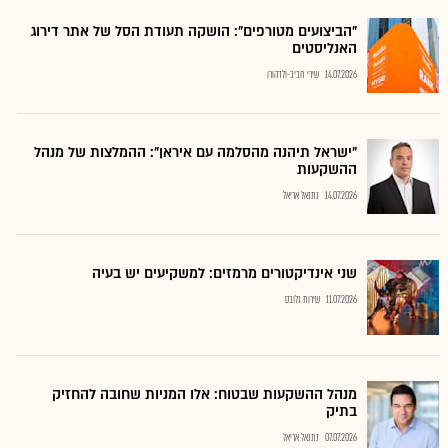
"הביצועים מטורפים": הושקה תעודת הסל של אתר דירוג
האנליסטים
14.07.2026
שירי חביב-ולדהורן
"ישראל תיהנה מהסלמה עם איראן": ההמלצות של מנהל
ההשקעות
14.07.2026
נתנאל אריאל
שני אינדיקטורים מרמזים: למשקיעים יש בעיה
11.07.2026
שירות גלובס
מנהל ההשקעות שבטוח: אלו המניות שחובה להחזיק
בתיק
07.07.2026
נתנאל אריאל