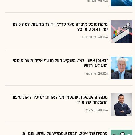
23.07.2026
בועז בן נון
מיקרוסופט איבדה מעל טריליון דולר מהשווי. למה כולם
עדיין אופטימיים?
27.07.2026
שירי חביב ולדהורן
"באופן אישי, לא": משקיע העל חושף איזה מוצר פיננסי
הוא לא ירכוש
21.07.2026
שירות גלובס
מנהל ההשקעות שמסמן מניה אחת: "מזכירה את סיפור
ההצלחה של מור"
21.07.2026
נתנאל אריאל
פרמיה של 20%: הבנק שממליץ על שלוש ענקיות