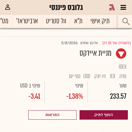
גלובס פיננסי
ראשי
תיק אישי
ת"א
וול סטריט
ארביטראז'
מט"
5/8/2026
בהשהיה של 15 דק'
עדכון אחרון
|
מניית איידקס
IDEX
מניה
IEX
ניו-יורק
USD
סוף יום
שער
שינוי
שינוי ב USD
-3.41
-1.38%
233.57
הוסף לתיק
התראות