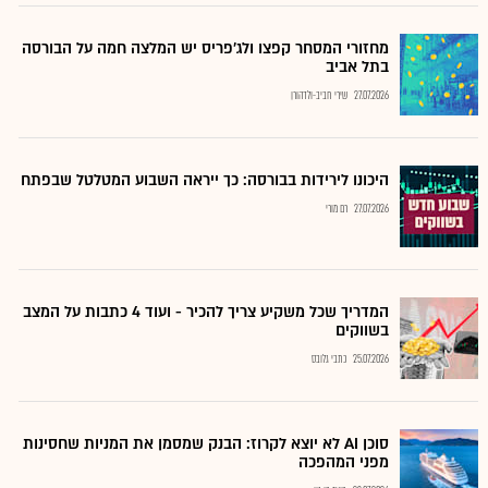
מחזורי המסחר קפצו ולג'פריס יש המלצה חמה על הבורסה
בתל אביב
27.07.2026
שירי חביב-ולדהורן
היכונו לירידות בבורסה: כך ייראה השבוע המטלטל שבפתח
27.07.2026
רם מורי
המדריך שכל משקיע צריך להכיר - ועוד 4 כתבות על המצב
בשווקים
25.07.2026
כתבי גלובס
סוכן AI לא יוצא לקרוז: הבנק שמסמן את המניות שחסינות
מפני המהפכה