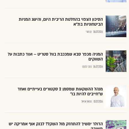
הסיכון הצפוי בהחלטת הריבית היום, והישג המניות
הביטחוניות בת"א
06.07.2026
רם מורי
המניה מכפר סבא שמככבת בוול סטריט – ועוד כתבות על
השווקים
04.07.2026
כתבי גלובס
מנהל ההשקעות שמסמן 2 סקטורים בעייתיים ואחד
ש"חייבים להיות בו"
01.07.2026
נתנאל אריאל
הדולר ימשיך להתחזק מול השקל? לבנק אוף אמריקה יש
תשובה