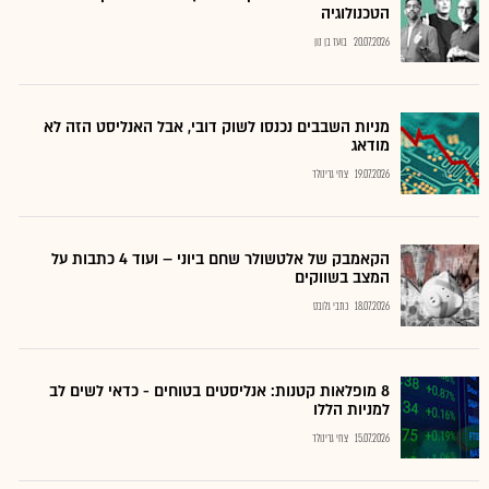
הטכנולוגיה
20.07.2026
בועז בן נון
מניות השבבים נכנסו לשוק דובי, אבל האנליסט הזה לא
מודאג
19.07.2026
צחי גרינולד
הקאמבק של אלטשולר שחם ביוני – ועוד 4 כתבות על
המצב בשווקים
18.07.2026
כתבי גלובס
8 מופלאות קטנות: אנליסטים בטוחים - כדאי לשים לב
למניות הללו
15.07.2026
צחי גרינולד