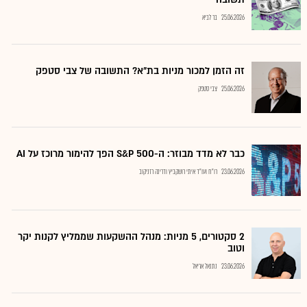
25.06.2026
בר לביא
זה הזמן למכור מניות בת"א? התשובה של צבי סטפק
25.06.2026
צבי סטפק
כבר לא מדד מבוזר: ה-S&P 500 הפך להימור מרוכז על AI
23.06.2026
רו"ח ועו"ד איתי רושקביץ ודרינה רזניקוב
2 סקטורים, 5 מניות: מנהל ההשקעות שממליץ לקנות יקר
וטוב
23.06.2026
נתנאל אריאל