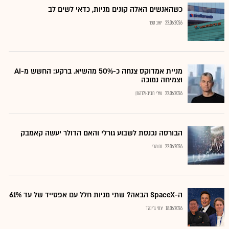
כשהאנשים האלה קונים מניות, כדאי לשים לב
22.06.2026
יואב ספר
מניית אמדוקס צנחה כ-50% מהשיא. ברקע: החשש מ-AI
וצמיחה נמוכה
22.06.2026
שירי חביב-ולדהורן
הבורסה נכנסת לשבוע גורלי והאם הדולר יעשה קאמבק
22.06.2026
רם מורי
ה-SpaceX הבאה? שתי מניות חלל עם אפסייד של עד 61%
18.06.2026
צחי גרינולד