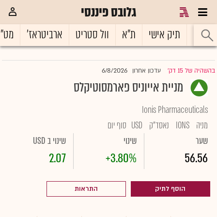
גלובס פיננסי
ראשי
תיק אישי
ת"א
וול סטריט
ארביטראז'
מט"
6/8/2026
בהשהיה של 15 דק'
עדכון אחרון
|
מניית אייוניס פארמסוטיקלס
Ionis Pharmaceuticals
מניה
IONS
נאסד"ק
USD
סוף יום
שער
שינוי
שינוי ב USD
2.07
+3.80%
56.56
הוסף לתיק
התראות