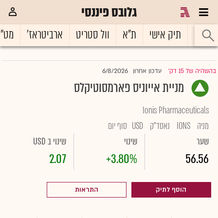
גלובס פיננסי
ראשי
תיק אישי
ת"א
וול סטריט
ארביטראז'
מט"
6/8/2026
בהשהיה של 15 דק'
עדכון אחרון
|
מניית אייוניס פארמסוטיקלס
Ionis Pharmaceuticals
מניה
IONS
נאסד"ק
USD
סוף יום
שער
שינוי
שינוי ב USD
2.07
+3.80%
56.56
הוסף לתיק
התראות