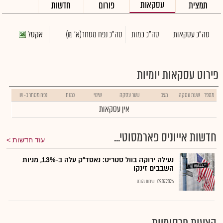
עסקאות
תמצית
פורום
חדשות
סה"כ עסקאות
סה"כ כמות
סה"כ נפח מסחר
(א' ₪)
אקסל
פירוט עסקאות יומיות
מספר
שעת עסקה
מצב
שער עסקה
שינוי
כמות
נפח מסחר ב- ₪
אין עסקאות
חדשות אייוניס פארמסוטי...
עוד חדשות
נעילה ירוקה בוול סטריט: נאסד"ק עלה ב-1.3%, מניות
השבבים זינקו
09.07.2026
שירות גלובס