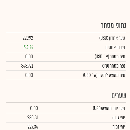
נתוני מסחר
שער אחרון
(USD)
229.92
שינוי באחוזים
5.41%
נפח מסחר
(א` USD)
0.00
נפח מסחר
(ע"נ)
848,921
נפח ממוצע לרבעון (א` USD)
0.00
שערים
שער יומי ממוצע
(USD)
0.00
יומי גבוה
230.81
יומי נמוך
227.34