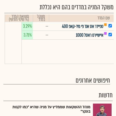
משקל המניה במדדים בהם היא נכללת
משקל
תשואת המדד
שם המדד
במדד
(% שינוי חודשי)
3.29%
--
ספיידר אס אנד פי מיד-קאפ 400
3.71%
--
איישיירס ראסל 1000
חיפושים אחרונים
חדשות
מנהל ההשקעות שממליץ על מניה שהיא "כמו לקנות
בונקר"