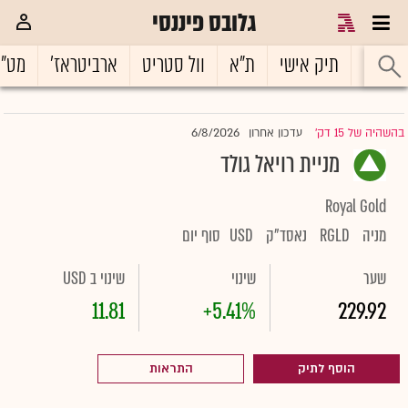
גלובס פיננסי
ראשי
תיק אישי
ת"א
וול סטריט
ארביטראז'
מט"
6/8/2026
בהשהיה של 15 דק'
עדכון אחרון
|
מניית רויאל גולד
Royal Gold
מניה
RGLD
נאסד"ק
USD
סוף יום
שער
שינוי
שינוי ב USD
11.81
+5.41%
229.92
הוסף לתיק
התראות