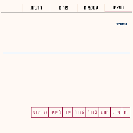
תמצית
עסקאות
פורום
חדשות
השוואה
יום
שבוע
חודש
3 חוד'
6 חוד'
שנה
3 שנים
כל המידע