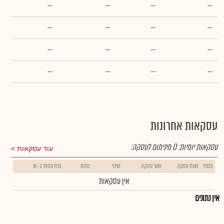
--
--
--
--
--
--
--
--
--
--
--
--
--
--
--
--
עסקאות אחרונות
עסקאות יומיות:
0
מינימום לעסקה:
עוד עסקאות
מספר
שעת עסקה
שער עסקה
שינוי
כמות
נפח מסחר ב- ₪
אין עסקאות
אין נתונים