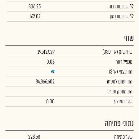
52 שבועות גבוה
306.25
52 שבועות נמוך
162.02
שווי
שווי שוק
(א` USD)
19,512,529
מכפיל רווח
0.03
הון עצמי
(א' $)
הון רשום למסחר
84,866,602
הון מונפק ונפרע
שער ממוצע
0.00
נתוני פתיחה
שער פתיחה
228.58