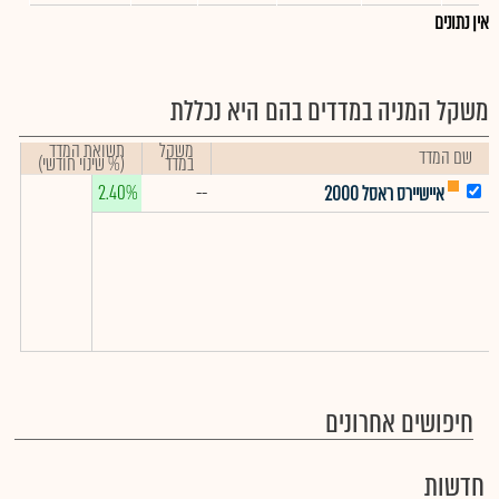
אין נתונים
משקל המניה במדדים בהם היא נכללת
משקל
תשואת המדד
שם המדד
במדד
(% שינוי חודשי)
2.40%
--
איישיירס ראסל 2000
חיפושים אחרונים
חדשות