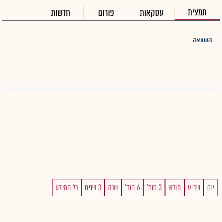
תמצית
עסקאות
פורום
חדשות
השוואה
יום
שבוע
חודש
3 חוד'
6 חוד'
שנה
3 שנים
כל המידע