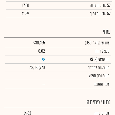
52 שבועות גבוה
17.88
52 שבועות נמוך
11.89
שווי
שווי שוק
(א` USD)
930,455
מכפיל רווח
0.02
הון עצמי
(א' $)
הון רשום למסחר
63,038,970
הון מונפק ונפרע
שער ממוצע
--
נתוני פתיחה
שער פתיחה
14.63