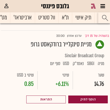
גלובס פיננסי
ראשי
תיק אישי
ת"א
וול סטריט
ארביטראז'
מט"
20:00
בהשהיה של 15 דק'
עדכון אחרון
|
מניית סינקלייר ברודקאסט גרופ
Sinclair Broadcast Group
מניה
SBGI
נאסד"ק
USD
סוף יום
שער
שינוי
שינוי ב USD
0.85
+6.11%
14.76
הוסף לתיק
התראות