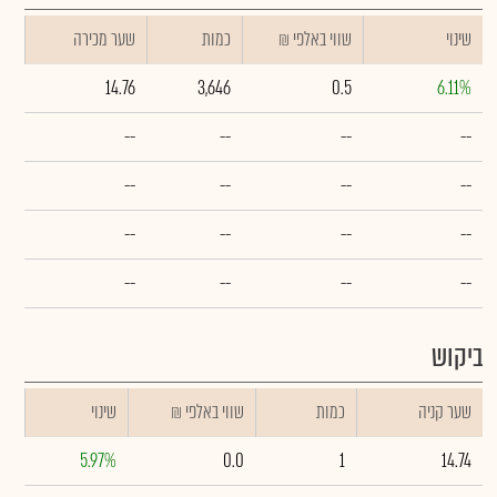
שינוי
₪ שווי באלפי
כמות
שער מכירה
14.76
3,646
0.5
6.11%
--
--
--
--
--
--
--
--
--
--
--
--
--
--
--
--
ביקוש
שער קניה
כמות
₪ שווי באלפי
שינוי
5.97%
0.0
1
14.74