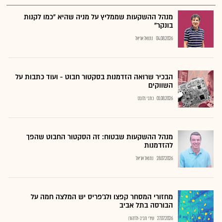
מנהל ההשקעות שממליץ על מניה שהיא "כמו לקנות
בונקר"
04.08.2026
נתנאל אריאל
הבכיר שרואה הזדמנות בסקטור חבוט - ועוד כתבות על
השווקים
01.08.2026
כתבי גלובס
מנהל ההשקעות שבטוח: זה הסקטור החבוט שהפך
להזדמנות
28.07.2026
נתנאל אריאל
מחזורי המסחר קפצו ולג'פריס יש המלצה חמה על
הבורסה בתל אביב
27.07.2026
שירי חביב-ולדהורן