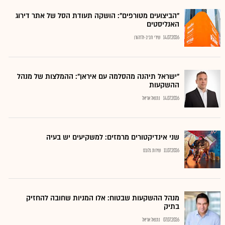
"הביצועים מטורפים": הושקה תעודת הסל של אתר דירוג
האנליסטים
14.07.2026
שירי חביב-ולדהורן
"ישראל תיהנה מהסלמה עם איראן": ההמלצות של מנהל
ההשקעות
14.07.2026
נתנאל אריאל
שני אינדיקטורים מרמזים: למשקיעים יש בעיה
11.07.2026
שירות גלובס
מנהל ההשקעות שבטוח: אלו המניות שחובה להחזיק
בתיק
07.07.2026
נתנאל אריאל