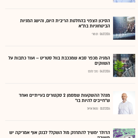
הסיכון הצפוי בהחלטת הריבית היום, והישג המניות
הביטחוניות בת"א
06.07.2026
רם מורי
המניה מכפר סבא שמככבת בוול סטריט – ועוד כתבות על
השווקים
04.07.2026
כתבי גלובס
מנהל ההשקעות שמסמן 2 סקטורים בעייתיים ואחד
ש"חייבים להיות בו"
01.07.2026
נתנאל אריאל
הדולר ימשיך להתחזק מול השקל? לבנק אוף אמריקה יש
תשובה