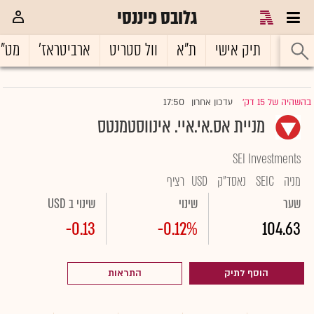
גלובס פיננסי
ראשי
תיק אישי
ת"א
וול סטריט
ארביטראז'
מט"
17:50
בהשהיה של 15 דק'
עדכון אחרון
|
מניית אס.אי.איי. אינווסטמנטס
SEI Investments
מניה
SEIC
נאסד"ק
USD
רציף
שער
שינוי
שינוי ב USD
-0.13
-0.12%
104.63
הוסף לתיק
התראות