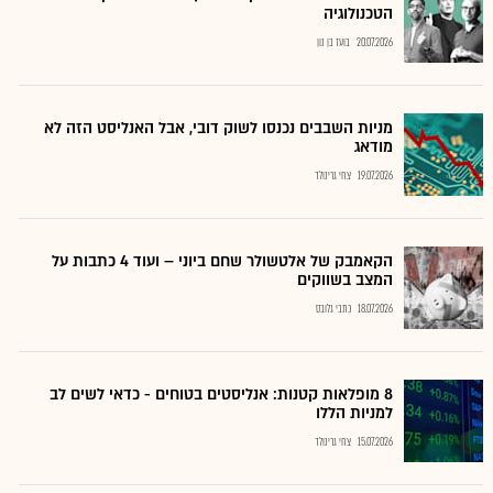
הטכנולוגיה
20.07.2026
בועז בן נון
מניות השבבים נכנסו לשוק דובי, אבל האנליסט הזה לא
מודאג
19.07.2026
צחי גרינולד
הקאמבק של אלטשולר שחם ביוני – ועוד 4 כתבות על
המצב בשווקים
18.07.2026
כתבי גלובס
8 מופלאות קטנות: אנליסטים בטוחים - כדאי לשים לב
למניות הללו
15.07.2026
צחי גרינולד