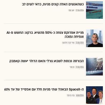
כשהאנשים האלה קונים מניות, כדאי לשים לב
22.06.2026
יואב ספר
מניית אמדוקס צנחה כ-50% מהשיא. ברקע: החשש מ-AI
וצמיחה נמוכה
22.06.2026
שירי חביב-ולדהורן
הבורסה נכנסת לשבוע גורלי והאם הדולר יעשה קאמבק
22.06.2026
רם מורי
ה-SpaceX הבאה? שתי מניות חלל עם אפסייד של עד 61%
18.06.2026
צחי גרינולד