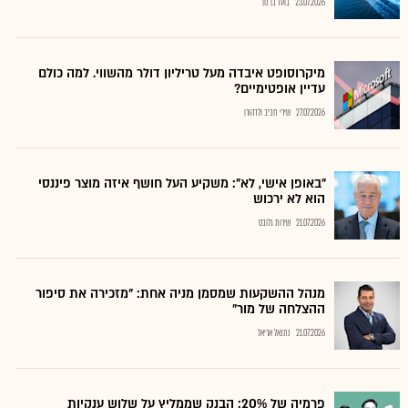
23.07.2026
בועז בן נון
מיקרוסופט איבדה מעל טריליון דולר מהשווי. למה כולם
עדיין אופטימיים?
27.07.2026
שירי חביב ולדהורן
"באופן אישי, לא": משקיע העל חושף איזה מוצר פיננסי
הוא לא ירכוש
21.07.2026
שירות גלובס
מנהל ההשקעות שמסמן מניה אחת: "מזכירה את סיפור
ההצלחה של מור"
21.07.2026
נתנאל אריאל
פרמיה של 20%: הבנק שממליץ על שלוש ענקיות