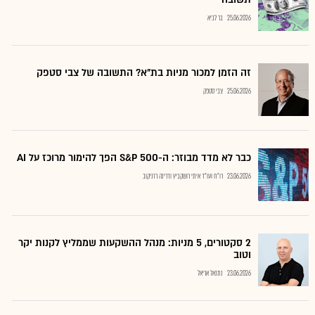
25.06.2026
בר לביא
זה הזמן למכור מניות בת"א? התשובה של צבי סטפק
25.06.2026
צבי סטפק
כבר לא מדד מבוזר: ה-S&P 500 הפך להימור מרוכז על AI
23.06.2026
רו"ח ועו"ד איתי רושקביץ ודרינה רזניקוב
2 סקטורים, 5 מניות: מנהל ההשקעות שממליץ לקנות יקר
וטוב
23.06.2026
נתנאל אריאל