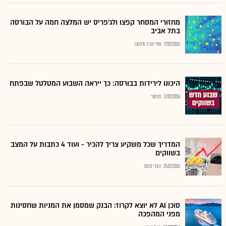
מחזורי המסחר קפצו ולג'פריס יש המלצה חמה על הבורסה
בתל אביב
27.07.2026
שירי חביב-ולדהורן
היכונו לירידות בבורסה: כך ייראה השבוע המטלטל שבפתח
27.07.2026
רם מורי
המדריך שכל משקיע צריך להכיר - ועוד 4 כתבות על המצב
בשווקים
25.07.2026
כתבי גלובס
סוכן AI לא יוצא לקרוז: הבנק שמסמן את המניות שחסינות
מפני המהפכה