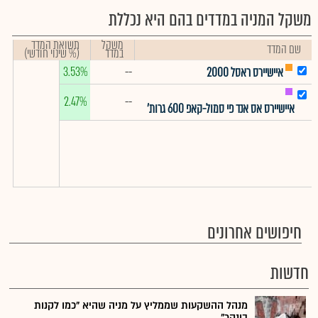
משקל המניה במדדים בהם היא נכללת
משקל
תשואת המדד
שם המדד
במדד
(% שינוי חודשי)
3.53%
--
איישיירס ראסל 2000
2.47%
--
איישיירס אס אנד פי סמול-קאפ 600 גרות'
חיפושים אחרונים
חדשות
מנהל ההשקעות שממליץ על מניה שהיא "כמו לקנות
בונקר"