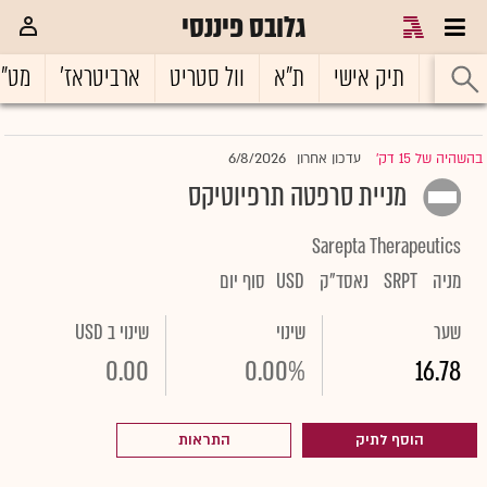
גלובס פיננסי
ראשי
תיק אישי
ת"א
וול סטריט
ארביטראז'
מט"
6/8/2026
בהשהיה של 15 דק'
עדכון אחרון
|
מניית סרפטה תרפיוטיקס
Sarepta Therapeutics
מניה
SRPT
נאסד"ק
USD
סוף יום
שער
שינוי
שינוי ב USD
0.00
0.00%
16.78
הוסף לתיק
התראות