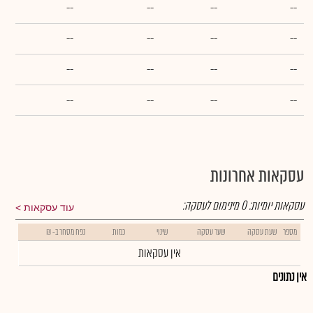
--
--
--
--
--
--
--
--
--
--
--
--
--
--
--
--
עסקאות אחרונות
עסקאות יומיות:
0
מינימום לעסקה:
עוד עסקאות
מספר
שעת עסקה
שער עסקה
שינוי
כמות
נפח מסחר ב- ₪
אין עסקאות
אין נתונים