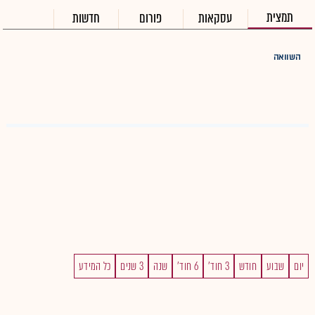
תמצית
עסקאות
פורום
חדשות
השוואה
יום
שבוע
חודש
3 חוד'
6 חוד'
שנה
3 שנים
כל המידע