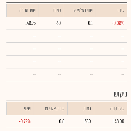
שינוי
₪ שווי באלפי
כמות
שער מכירה
148.95
60
0.1
-0.08%
--
--
--
--
--
--
--
--
--
--
--
--
--
--
--
--
ביקוש
שער קניה
כמות
₪ שווי באלפי
שינוי
-0.72%
0.8
530
148.00