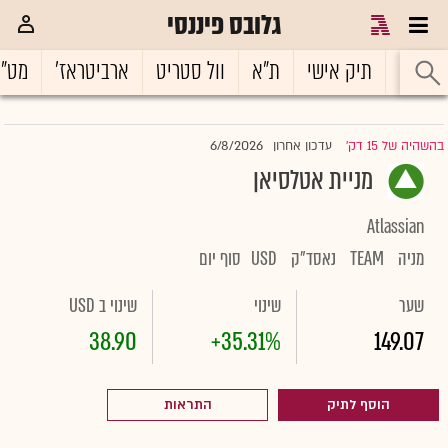
גלובס פיננסי
ראשי
תיק אישי
ת"א
וול סטריט
ארביטראז'
מט"
6/8/2026
בהשהיה של 15 דק'
עדכון אחרון
|
מניית אטלסיאן
Atlassian
מניה
TEAM
נאסד"ק
USD
סוף יום
שער
שינוי
שינוי ב USD
38.90
+35.31%
149.07
הוסף לתיק
התראות