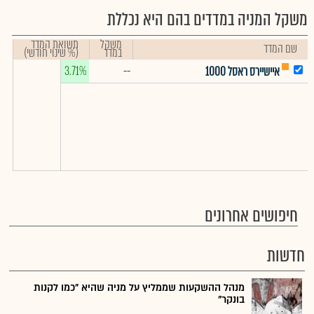
משקל המניה במדדים בהם היא נכללת
משקל
תשואת המדד
שם המדד
במדד
(% שינוי חודשי)
3.71%
--
איישיירס ראסל 1000
חיפושים אחרונים
חדשות
מנהל ההשקעות שממליץ על מניה שהיא "כמו לקנות
בונקר"