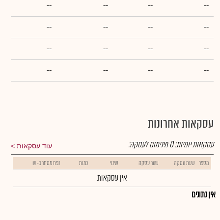
--
--
--
--
--
--
--
--
--
--
--
--
--
--
--
--
עסקאות אחרונות
עסקאות יומיות:
0
מינימום לעסקה:
עוד עסקאות
מספר
שעת עסקה
שער עסקה
שינוי
כמות
נפח מסחר ב- ₪
אין עסקאות
אין נתונים