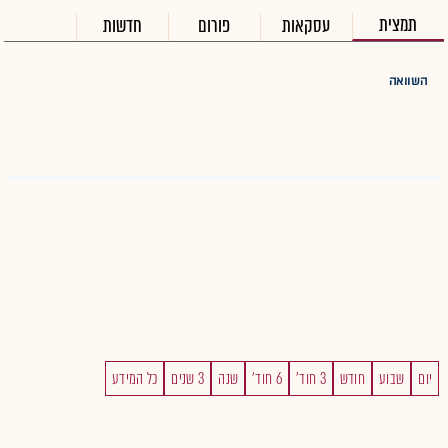
תמצית
עסקאות
פורום
חדשות
השוואה
יום
שבוע
חודש
3 חוד'
6 חוד'
שנה
3 שנים
כל המידע