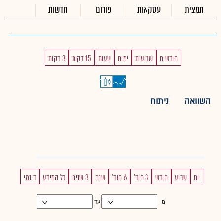
תמצית
עסקאות
פורום
חדשות
חודשים
שבועות
ימים
שעות
15 דקות
3 דקות
השוואה
ניתוח
יום
שבוע
חודש
3 חוד'
6 חוד'
שנה
3 שנים
כל המידע
דינמי
מ -
עד