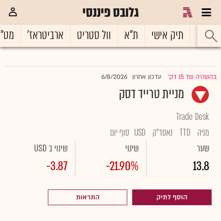
גלובס פיננסי
ראשי
תיק אישי
ת"א
וול סטריט
ארביטראז'
מט"
6/8/2026
בהשהיה של 15 דק'
עדכון אחרון
|
מניית טרייד דסק
Trade Desk
מניה
TTD
נאסד"ק
USD
סוף יום
שער
שינוי
שינוי ב USD
-3.87
-21.90%
13.8
הוסף לתיק
התראות