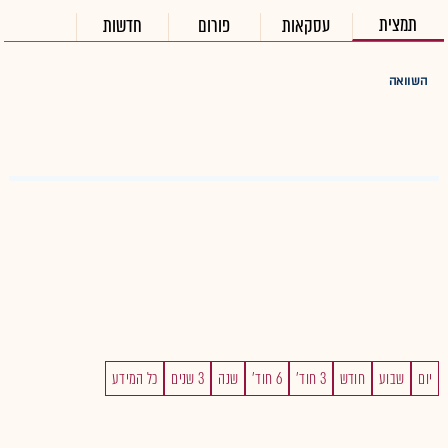
תמצית
עסקאות
פורום
חדשות
השוואה
יום
שבוע
חודש
3 חוד'
6 חוד'
שנה
3 שנים
כל המידע