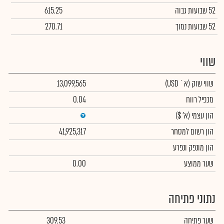
52 שבועות גבוה
615.25
52 שבועות נמוך
270.71
שווי
שווי שוק
(א` USD)
13,099,565
מכפיל רווח
0.04
הון עצמי
(א' $)
הון רשום למסחר
41,925,317
הון מונפק ונפרע
שער ממוצע
0.00
נתוני פתיחה
שער פתיחה
309.53