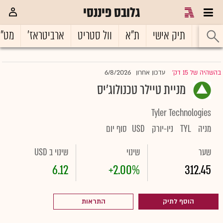
גלובס פיננסי
ראשי
תיק אישי
ת"א
וול סטריט
ארביטראז'
מט"
6/8/2026
בהשהיה של 15 דק'
עדכון אחרון
|
מניית טיילר טכנולוג'יס
Tyler Technologies
מניה
TYL
ניו-יורק
USD
סוף יום
שער
שינוי
שינוי ב USD
6.12
+2.00%
312.45
הוסף לתיק
התראות