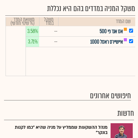
משקל המניה במדדים בהם היא נכללת
משקל
תשואת המדד
שם המדד
במדד
(% שינוי חודשי)
3.58%
--
אס אנד פי 500
3.71%
--
איישיירס ראסל 1000
חיפושים אחרונים
חדשות
מנהל ההשקעות שממליץ על מניה שהיא "כמו לקנות
בונקר"