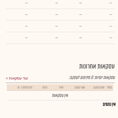
--
--
--
--
--
--
--
--
--
--
--
--
--
--
--
--
עסקאות אחרונות
עסקאות יומיות:
0
מינימום לעסקה:
עוד עסקאות
מספר
שעת עסקה
שער עסקה
שינוי
כמות
נפח מסחר ב- ₪
אין עסקאות
אין נתונים