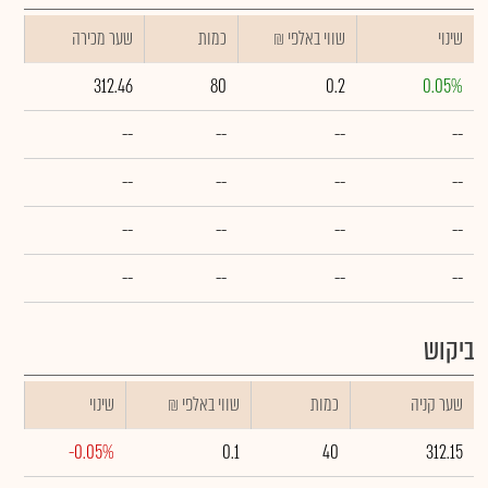
שינוי
₪ שווי באלפי
כמות
שער מכירה
312.46
80
0.2
0.05%
--
--
--
--
--
--
--
--
--
--
--
--
--
--
--
--
ביקוש
שער קניה
כמות
₪ שווי באלפי
שינוי
-0.05%
0.1
40
312.15