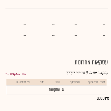
--
--
--
--
--
--
--
--
--
--
--
--
--
--
--
--
עסקאות אחרונות
עסקאות יומיות:
0
מינימום לעסקה:
עוד עסקאות
מספר
שעת עסקה
שער עסקה
שינוי
כמות
נפח מסחר ב- ₪
אין עסקאות
אין נתונים