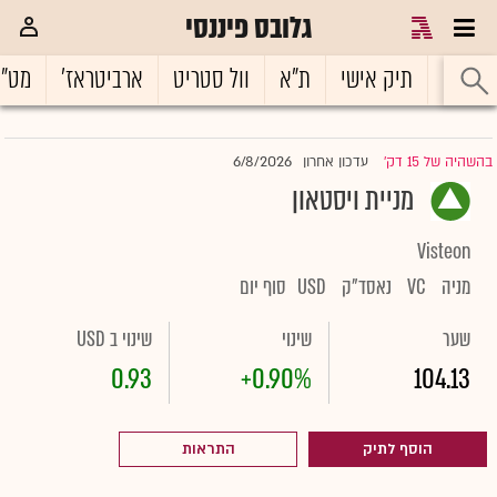
גלובס פיננסי
ראשי
תיק אישי
ת"א
וול סטריט
ארביטראז'
מט"
6/8/2026
בהשהיה של 15 דק'
עדכון אחרון
|
מניית ויסטאון
Visteon
מניה
VC
נאסד"ק
USD
סוף יום
שער
שינוי
שינוי ב USD
0.93
+0.90%
104.13
הוסף לתיק
התראות