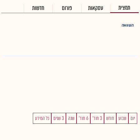
תמצית
עסקאות
פורום
חדשות
השוואה
יום
שבוע
חודש
3 חוד'
6 חוד'
שנה
3 שנים
כל המידע