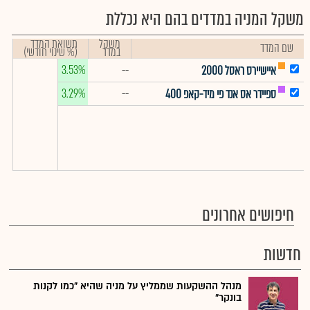
משקל המניה במדדים בהם היא נכללת
משקל
תשואת המדד
שם המדד
במדד
(% שינוי חודשי)
3.53%
--
איישיירס ראסל 2000
3.29%
--
ספיידר אס אנד פי מיד-קאפ 400
חיפושים אחרונים
חדשות
מנהל ההשקעות שממליץ על מניה שהיא "כמו לקנות
בונקר"