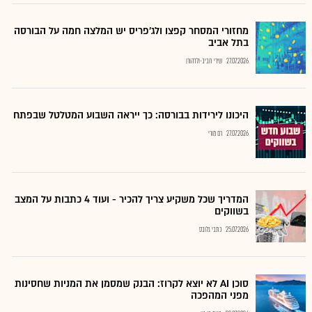
מחזורי המסחר קפצו ולג'פריס יש המלצה חמה על הבורסה
בתל אביב
27.07.2026
שירי חביב-ולדהורן
היכונו לירידות בבורסה: כך ייראה השבוע המטלטל שבפתח
27.07.2026
רם מורי
המדריך שכל משקיע צריך להכיר - ועוד 4 כתבות על המצב
בשווקים
25.07.2026
כתבי גלובס
סוכן AI לא יוצא לקרוז: הבנק שמסמן את המניות שחסינות
מפני המהפכה