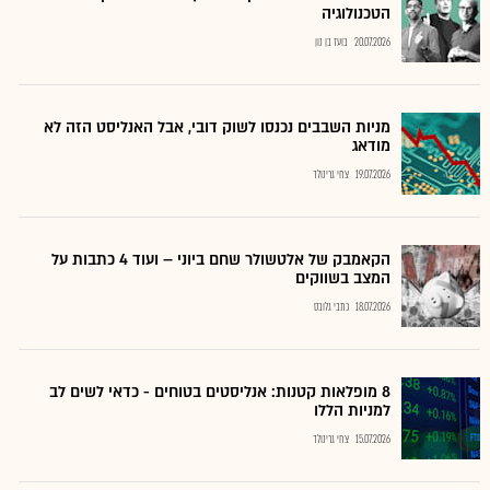
הטכנולוגיה
20.07.2026
בועז בן נון
מניות השבבים נכנסו לשוק דובי, אבל האנליסט הזה לא
מודאג
19.07.2026
צחי גרינולד
הקאמבק של אלטשולר שחם ביוני – ועוד 4 כתבות על
המצב בשווקים
18.07.2026
כתבי גלובס
8 מופלאות קטנות: אנליסטים בטוחים - כדאי לשים לב
למניות הללו
15.07.2026
צחי גרינולד