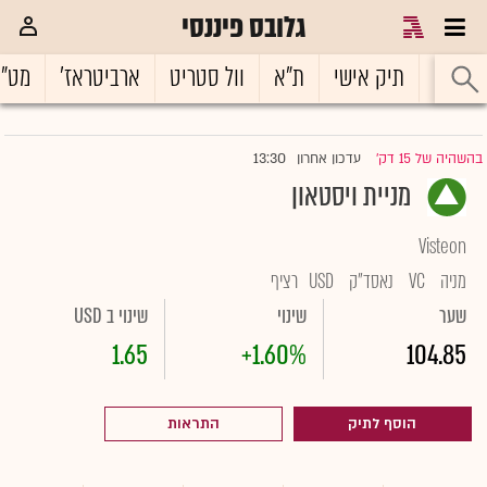
גלובס פיננסי
ראשי
תיק אישי
ת"א
וול סטריט
ארביטראז'
מט"
13:30
בהשהיה של 15 דק'
עדכון אחרון
|
מניית ויסטאון
Visteon
מניה
VC
נאסד"ק
USD
רציף
שער
שינוי
שינוי ב USD
1.65
+1.60%
104.85
הוסף לתיק
התראות