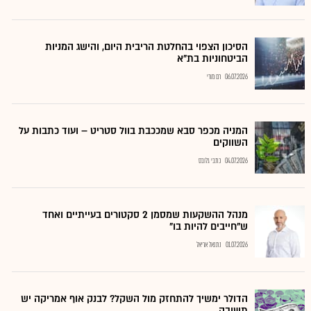
הסיכון הצפוי בהחלטת הריבית היום, והישג המניות
הביטחוניות בת"א
06.07.2026
רם מורי
המניה מכפר סבא שמככבת בוול סטריט – ועוד כתבות על
השווקים
04.07.2026
כתבי גלובס
מנהל ההשקעות שמסמן 2 סקטורים בעייתיים ואחד
ש"חייבים להיות בו"
01.07.2026
נתנאל אריאל
הדולר ימשיך להתחזק מול השקל? לבנק אוף אמריקה יש
תשובה