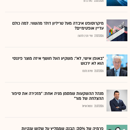
23.07.2026
בועז בן נון
מיקרוסופט איבדה מעל טריליון דולר מהשווי. למה כולם
עדיין אופטימיים?
27.07.2026
שירי חביב ולדהורן
"באופן אישי, לא": משקיע העל חושף איזה מוצר פיננסי
הוא לא ירכוש
21.07.2026
שירות גלובס
מנהל ההשקעות שמסמן מניה אחת: "מזכירה את סיפור
ההצלחה של מור"
21.07.2026
נתנאל אריאל
פרמיה של 20%: הבנק שממליץ על שלוש ענקיות