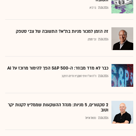
25.06.2026
בר לביא
זה הזמן למכור מניות בת"א? התשובה של צבי סטפק
25.06.2026
צבי סטפק
כבר לא מדד מבוזר: ה-S&P 500 הפך להימור מרוכז על AI
23.06.2026
רו"ח ועו"ד איתי רושקביץ ודרינה רזניקוב
2 סקטורים, 5 מניות: מנהל ההשקעות שממליץ לקנות יקר
וטוב
23.06.2026
נתנאל אריאל