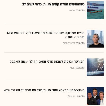
כשהאנשים האלה קונים מניות, כדאי לשים לב
22.06.2026
יואב ספר
מניית אמדוקס צנחה כ-50% מהשיא. ברקע: החשש מ-AI
וצמיחה נמוכה
22.06.2026
שירי חביב-ולדהורן
הבורסה נכנסת לשבוע גורלי והאם הדולר יעשה קאמבק
22.06.2026
רם מורי
ה-SpaceX הבאה? שתי מניות חלל עם אפסייד של עד 61%
18.06.2026
צחי גרינולד