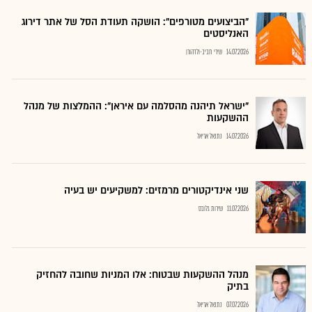
"הביצועים מטורפים": הושקה תעודת הסל של אתר דירוג
האנליסטים
14.07.2026
שירי חביב-ולדהורן
"ישראל תיהנה מהסלמה עם איראן": ההמלצות של מנהל
ההשקעות
14.07.2026
נתנאל אריאל
שני אינדיקטורים מרמזים: למשקיעים יש בעיה
11.07.2026
שירות גלובס
מנהל ההשקעות שבטוח: אלו המניות שחובה להחזיק
בתיק
07.07.2026
נתנאל אריאל