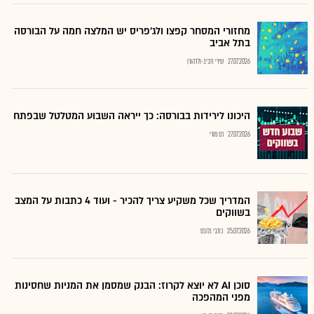
מחזורי המסחר קפצו ולג'פריס יש המלצה חמה על הבורסה
בתל אביב
27.07.2026
שירי חביב-ולדהורן
היכונו לירידות בבורסה: כך ייראה השבוע המטלטל שבפתח
27.07.2026
רם מורי
המדריך שכל משקיע צריך להכיר - ועוד 4 כתבות על המצב
בשווקים
25.07.2026
כתבי גלובס
סוכן AI לא יוצא לקרוז: הבנק שמסמן את המניות שחסינות
מפני המהפכה