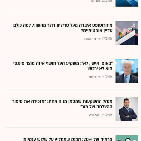
23.07.2026
בועז בן נון
מיקרוסופט איבדה מעל טריליון דולר מהשווי. למה כולם
עדיין אופטימיים?
27.07.2026
שירי חביב ולדהורן
"באופן אישי, לא": משקיע העל חושף איזה מוצר פיננסי
הוא לא ירכוש
21.07.2026
שירות גלובס
מנהל ההשקעות שמסמן מניה אחת: "מזכירה את סיפור
ההצלחה של מור"
21.07.2026
נתנאל אריאל
פרמיה של 20%: הבנק שממליץ על שלוש ענקיות