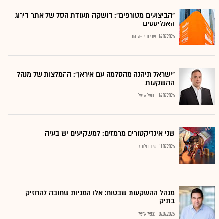
"הביצועים מטורפים": הושקה תעודת הסל של אתר דירוג
האנליסטים
14.07.2026
שירי חביב-ולדהורן
"ישראל תיהנה מהסלמה עם איראן": ההמלצות של מנהל
ההשקעות
14.07.2026
נתנאל אריאל
שני אינדיקטורים מרמזים: למשקיעים יש בעיה
11.07.2026
שירות גלובס
מנהל ההשקעות שבטוח: אלו המניות שחובה להחזיק
בתיק
07.07.2026
נתנאל אריאל