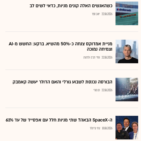
כשהאנשים האלה קונים מניות, כדאי לשים לב
22.06.2026
יואב ספר
מניית אמדוקס צנחה כ-50% מהשיא. ברקע: החשש מ-AI
וצמיחה נמוכה
22.06.2026
שירי חביב-ולדהורן
הבורסה נכנסת לשבוע גורלי והאם הדולר יעשה קאמבק
22.06.2026
רם מורי
ה-SpaceX הבאה? שתי מניות חלל עם אפסייד של עד 61%
18.06.2026
צחי גרינולד