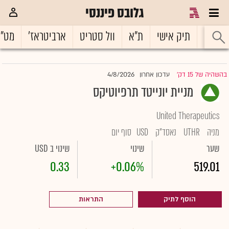
גלובס פיננסי
ראשי
תיק אישי
ת"א
וול סטריט
ארביטראז'
מט"
4/8/2026
בהשהיה של 15 דק'
עדכון אחרון
|
מניית יונייטד תרפיוטיקס
United Therapeutics
מניה
UTHR
נאסד"ק
USD
סוף יום
שער
שינוי
שינוי ב USD
0.33
+0.06%
519.01
הוסף לתיק
התראות