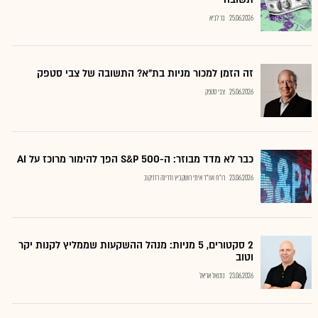
25.06.2026
בר לביא
זה הזמן למכור מניות בת"א? התשובה של צבי סטפק
25.06.2026
צבי סטפק
כבר לא מדד מבוזר: ה-S&P 500 הפך להימור מרוכז על AI
23.06.2026
רו"ח ועו"ד איתי רושקביץ ודרינה רזניקוב
2 סקטורים, 5 מניות: מנהל ההשקעות שממליץ לקנות יקר
וטוב
23.06.2026
נתנאל אריאל