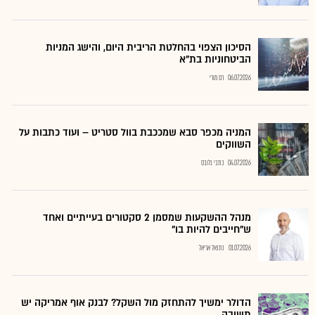
הסיכון הצפוי בהחלטת הריבית היום, והישג המניות
הביטחוניות בת"א
06.07.2026
רם מורי
המניה מכפר סבא שמככבת בוול סטריט – ועוד כתבות על
השווקים
04.07.2026
כתבי גלובס
מנהל ההשקעות שמסמן 2 סקטורים בעייתיים ואחד
ש"חייבים להיות בו"
01.07.2026
נתנאל אריאל
הדולר ימשיך להתחזק מול השקל? לבנק אוף אמריקה יש
תשובה