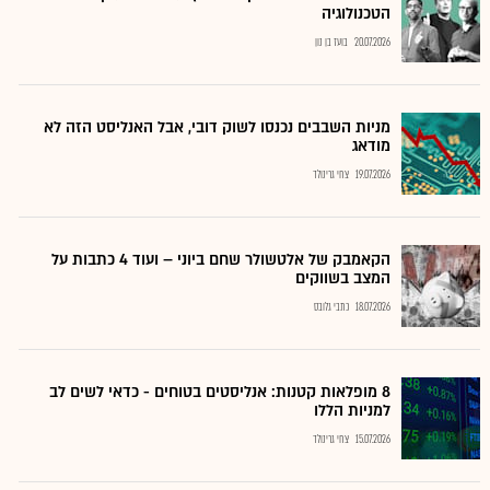
הטכנולוגיה
20.07.2026
בועז בן נון
מניות השבבים נכנסו לשוק דובי, אבל האנליסט הזה לא
מודאג
19.07.2026
צחי גרינולד
הקאמבק של אלטשולר שחם ביוני – ועוד 4 כתבות על
המצב בשווקים
18.07.2026
כתבי גלובס
8 מופלאות קטנות: אנליסטים בטוחים - כדאי לשים לב
למניות הללו
15.07.2026
צחי גרינולד