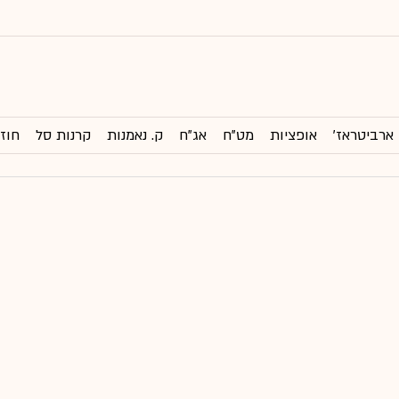
ארביטראז'
אופציות
מט"ח
אג"ח
ק. נאמנות
קרנות סל
חוזי