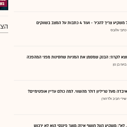
ריך להכיר - ועוד 4 כתבות על המצב בשווקים
הצע
כתבי גלובס
בועז בן נון
יבדה מעל טריליון דולר מהשווי. למה כולם עדיין אופטימיים?
שירי חביב ולדהורן
, לא": משקיע העל חושף איזה מוצר פיננסי הוא לא ירכוש