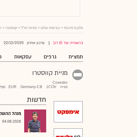
גלובס פיננסי
>
בורסות עולם
>
מניות חו"ל
>
קווסטרו
> ח
22/12/2025
בהשהיה של 15 דק'
עדכון אחרון
|
תמצית
גרפים
עסקאות
פ
מניית קווסטרו
Covestro
מניה
1COV
Germany-CB
EUR
סוף 
חדשות
מנהל ההשקעו
04.08.2026