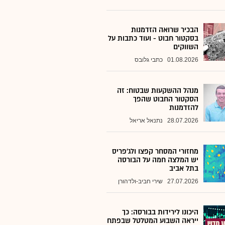
הבכיר שרואה הזדמנות
בסקטור חבוט - ועוד כתבות על
השווקים
01.08.2026
כתבי גלובס
מנהל ההשקעות שבטוח: זה
הסקטור החבוט שהפך
להזדמנות
28.07.2026
נתנאל אריאל
מחזורי המסחר קפצו ולג'פריס
יש המלצה חמה על הבורסה
בתל אביב
27.07.2026
שירי חביב-ולדהורן
היכונו לירידות בבורסה: כך
ייראה השבוע המטלטל שבפתח