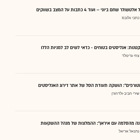
 שחם ביוני – ועוד 4 כתבות על המצב בשווקים
כתבי גלובס
צחי גרינולד
טורפים": הושקה תעודת הסל של אתר דירוג האנליסטים
שירי חביב-ולדהורן
נה מהסלמה עם איראן": ההמלצות של מנהל ההשקעות
נתנאל אריאל