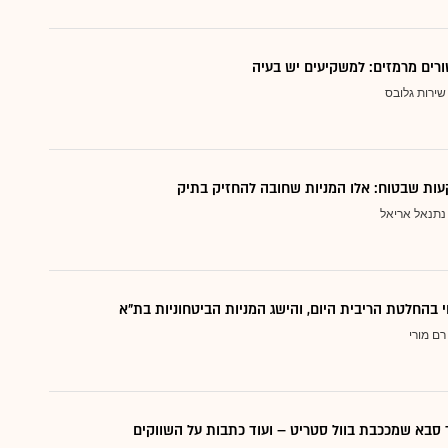
ורים מרמזים: למשקיעים יש בעיה
שירות גלובס
ות שבטוח: אלו המניות שחובה להחזיק בתיק
נתנאל אריאל
י בהחלטת הריבית היום, והישג המניות הביטחוניות בת"א
רם מורי
סבא שמככבת בוול סטריט – ועוד כתבות על השווקים