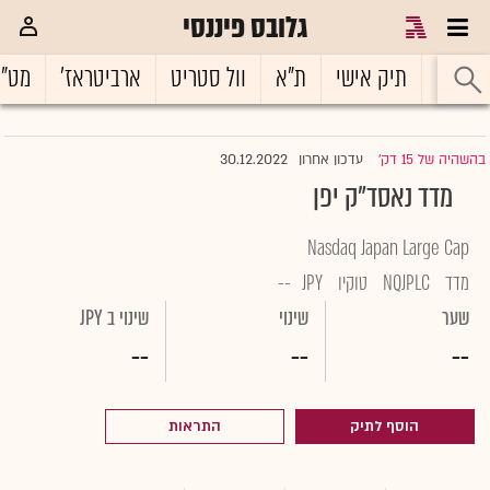
גלובס פיננסי
ראשי
תיק אישי
ת"א
וול סטריט
ארביטראז'
מט"
30.12.2022
בהשהיה של 15 דק'
עדכון אחרון
|
מדד נאסד"ק יפן
Nasdaq Japan Large Cap
מדד
NQJPLC
טוקיו
JPY
--
שער
שינוי
שינוי ב JPY
--
--
--
הוסף לתיק
התראות