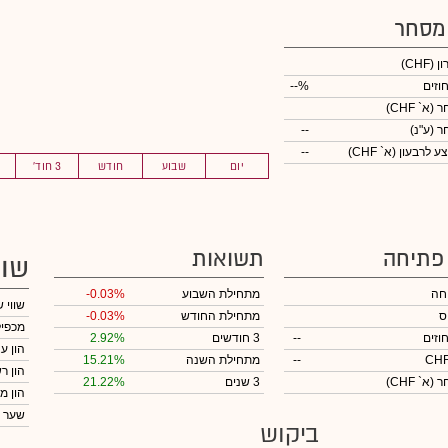
 מסחר
ון
(CHF)
וזים
--%
חר
(א` CHF)
חר
(ע"נ)
--
לרבעון (א` CHF)
--
יום
שבוע
חודש
3 חוד'
 פתיחה
תשואות
שוו
חה
מתחילת השבוע
-0.03%
שווי 
ס
מתחילת החודש
-0.03%
מכפיל
וזים
--
3 חודשים
2.92%
הון ע
--
מתחילת השנה
15.21%
הון ר
חר
(א` CHF)
3 שנים
21.22%
הון מ
שער 
ביקוש