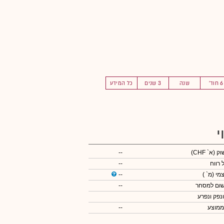
6 חוד'
שנה
3 שנים
כל המידע
י
שוק
(א` CHF)
--
 רווח
--
צמי
(מ` )
--
שום למסחר
--
ונפק ונפרע
ממוצע
--