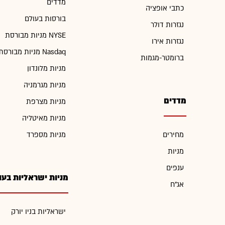
מדדים
כתבי אופציה
בורסות בעולם
נגזרות דולר
מניות מבורסת NYSE
נגזרות אירו
מניות מבורסת Nasdaq
ברומטר-מגמות
מניות מלונדון
מניות מגרמניה
מדדים
מניות מצרפת
מניות מאיטליה
מחירים
מניות מספרד
מניות
ענפים
מניות ישראליות בעו
אג"ח
ישראליות בניו יורק