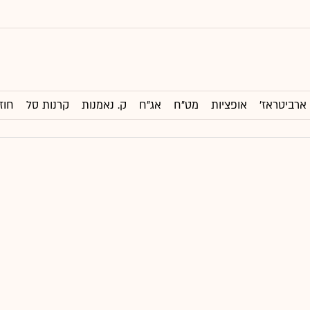
ארביטראז'
אופציות
מט"ח
אג"ח
ק. נאמנות
קרנות סל
חוז