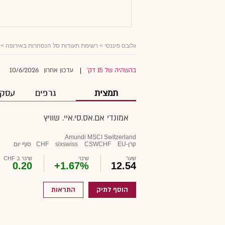
גלובס פיננסי
>
רשימת תעודות סל הנסחרות באירופה
> א
10/6/2026
בהשהיה של 15 דק'
עדכון אחרון
|
תמצית
גרפים
עסקא
אמונדי אם.אס.סי.איי. שוויץ
Amundi MSCI Switzerland
קרן-EU
CSWCHF
sixswiss
CHF
סוף יום
שער
שינוי
שינוי ב CHF
0.20
+1.67%
12.54
הוסף לתיק
התראות