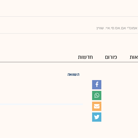
מונדי אם.אס.סי.איי. שוויץ
ות
פורום
חדשות
השוואה