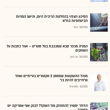
הסיכון הצפוי בהחלטת הריבית היום, והישג המניות
הביטחוניות בת"א
06.07.2026
רם מורי
המניה מכפר סבא שמככבת בוול סטריט – ועוד כתבות על
השווקים
04.07.2026
כתבי גלובס
מנהל ההשקעות שמסמן 2 סקטורים בעייתיים ואחד
ש"חייבים להיות בו"
01.07.2026
נתנאל אריאל
הדולר ימשיך להתחזק מול השקל? לבנק אוף אמריקה יש
תשובה