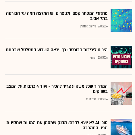
מחזורי המסחר קפצו ולג'פריס יש המלצה חמה על הבורסה
בתל אביב
27.07.2026
שירי חביב-ולדהורן
היכונו לירידות בבורסה: כך ייראה השבוע המטלטל שבפתח
27.07.2026
רם מורי
המדריך שכל משקיע צריך להכיר - ועוד 4 כתבות על המצב
בשווקים
25.07.2026
כתבי גלובס
סוכן AI לא יוצא לקרוז: הבנק שמסמן את המניות שחסינות
מפני המהפכה