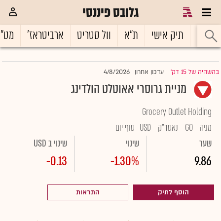
גלובס פיננסי
ראשי
תיק אישי
ת"א
וול סטריט
ארביטראז'
מט"
4/8/2026
בהשהיה של 15 דק'
עדכון אחרון
|
מניית גרוסרי אאוטלט הולדינג
Grocery Outlet Holding
מניה
GO
נאסד"ק
USD
סוף יום
שער
שינוי
שינוי ב USD
-0.13
-1.30%
9.86
הוסף לתיק
התראות