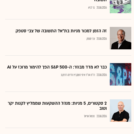
25.06.2026
בר לביא
זה הזמן למכור מניות בת"א? התשובה של צבי סטפק
25.06.2026
צבי סטפק
כבר לא מדד מבוזר: ה-S&P 500 הפך להימור מרוכז על AI
23.06.2026
רו"ח ועו"ד איתי רושקביץ ודרינה רזניקוב
2 סקטורים, 5 מניות: מנהל ההשקעות שממליץ לקנות יקר
וטוב
23.06.2026
נתנאל אריאל