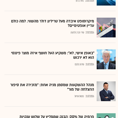
23.07.2026
בועז בן נון
מיקרוסופט איבדה מעל טריליון דולר מהשווי. למה כולם
עדיין אופטימיים?
27.07.2026
שירי חביב ולדהורן
"באופן אישי, לא": משקיע העל חושף איזה מוצר פיננסי
הוא לא ירכוש
21.07.2026
שירות גלובס
מנהל ההשקעות שמסמן מניה אחת: "מזכירה את סיפור
ההצלחה של מור"
21.07.2026
נתנאל אריאל
פרמיה של 20%: הבנק שממליץ על שלוש ענקיות