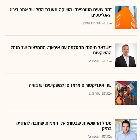
"הביצועים מטורפים": הושקה תעודת הסל של אתר דירוג
האנליסטים
14.07.2026
שירי חביב-ולדהורן
"ישראל תיהנה מהסלמה עם איראן": ההמלצות של מנהל
ההשקעות
14.07.2026
נתנאל אריאל
שני אינדיקטורים מרמזים: למשקיעים יש בעיה
11.07.2026
שירות גלובס
מנהל ההשקעות שבטוח: אלו המניות שחובה להחזיק
בתיק
07.07.2026
נתנאל אריאל