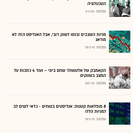
הטכנולוגיה
20.07.2026
בועז בן נון
מניות השבבים נכנסו לשוק דובי, אבל האנליסט הזה לא
מודאג
19.07.2026
צחי גרינולד
הקאמבק של אלטשולר שחם ביוני – ועוד 4 כתבות על
המצב בשווקים
18.07.2026
כתבי גלובס
8 מופלאות קטנות: אנליסטים בטוחים - כדאי לשים לב
למניות הללו
15.07.2026
צחי גרינולד