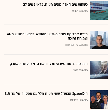
כשהאנשים האלה קונים מניות, כדאי לשים לב
22.06.2026
יואב ספר
מניית אמדוקס צנחה כ-50% מהשיא. ברקע: החשש מ-AI
וצמיחה נמוכה
22.06.2026
שירי חביב-ולדהורן
הבורסה נכנסת לשבוע גורלי והאם הדולר יעשה קאמבק
22.06.2026
רם מורי
ה-SpaceX הבאה? שתי מניות חלל עם אפסייד של עד 61%
18.06.2026
צחי גרינולד