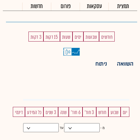
תמצית
עסקאות
פורום
חדשות
חודשים
שבועות
ימים
שעות
15 דקות
3 דקות
השוואה
ניתוח
יום
שבוע
חודש
3 חוד'
6 חוד'
שנה
3 שנים
כל המידע
דינמי
מ -
עד