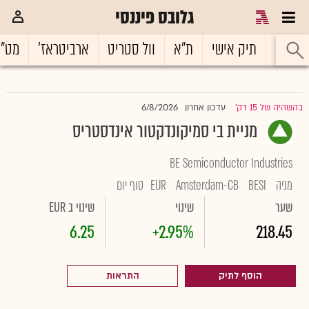
גלובס פיננסי
ראשי
תיק אישי
ת"א
וול סטריט
ארביטראז'
מט"
6/8/2026
בהשהיה של 15 דק'
עדכון אחרון
|
מניית בי סמיקונדקטור אינדסטריס
BE Semiconductor Industries
מניה
BESI
Amsterdam-CB
EUR
סוף יום
שער
שינוי
שינוי ב EUR
6.25
+2.95%
218.45
הוסף לתיק
התראות