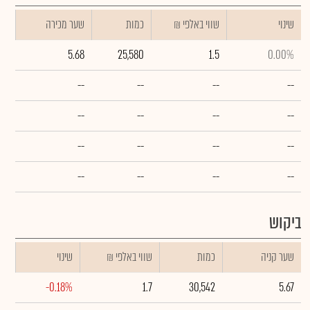
שינוי
₪ שווי באלפי
כמות
שער מכירה
5.68
25,580
1.5
0.00%
--
--
--
--
--
--
--
--
--
--
--
--
--
--
--
--
ביקוש
שער קניה
כמות
₪ שווי באלפי
שינוי
-0.18%
1.7
30,542
5.67