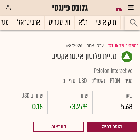
גלובס פיננסי
ראשי
תיק אישי
ת"א
וול סטריט
ארביטראז'
מט"
6/8/2026
בהשהיה של 15 דק'
עדכון אחרון
|
מניית פלוטון אינטראקטיב
Peloton Interactive
מניה
PTON
נאסד"ק
USD
סוף יום
שער
שינוי
שינוי ב USD
0.18
+3.27%
5.68
הוסף לתיק
התראות