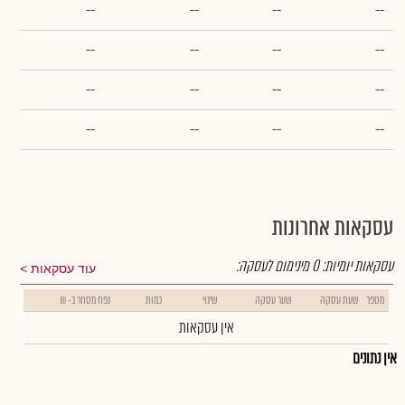
--
--
--
--
--
--
--
--
--
--
--
--
--
--
--
--
עסקאות אחרונות
עסקאות יומיות:
0
מינימום לעסקה:
עוד עסקאות
מספר
שעת עסקה
שער עסקה
שינוי
כמות
נפח מסחר ב- ₪
אין עסקאות
אין נתונים