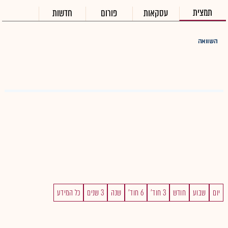
תמצית
עסקאות
פורום
חדשות
השוואה
יום
שבוע
חודש
3 חוד'
6 חוד'
שנה
3 שנים
כל המידע