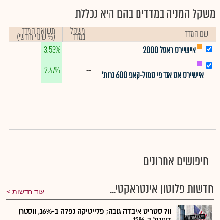
משקל המניה במדדים בהם היא נכללת
משקל
תשואת המדד
שם המדד
במדד
(% שינוי חודשי)
3.53%
--
איישיירס ראסל 2000
2.47%
--
איישיירס אס אנד פי סמול-קאפ 600 גרות'
חיפושים אחרונים
חדשות פלוטון אינטראקטי...
עוד חדשות
וול סטריט איבדה גובה; פלייטיקה נפלה ב-16%, ווסטרן
דיגיטל ב-12%