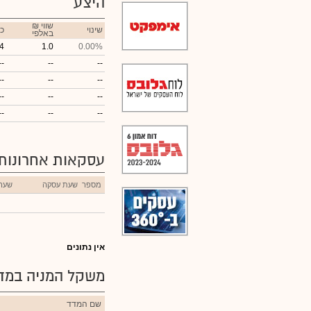
היצע
₪ שווי
שינוי
כ
באלפי
4
1.0
0.00%
--
--
--
--
--
--
--
--
--
--
--
--
עסקאות אחרונות
מספר
שעת עסקה
שער
אין נתונים
משקל המניה במדד
שם המדד