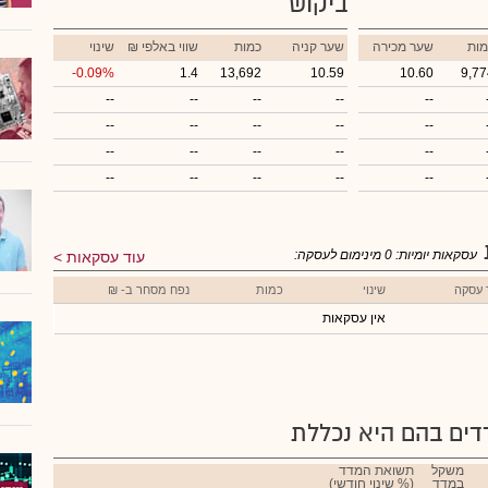
ביקוש
מות
שער מכירה
שער קניה
כמות
₪ שווי באלפי
שינוי
-0.09%
1.4
13,692
10.59
10.60
9,77
--
--
--
--
--
--
--
--
--
--
--
--
--
--
--
--
--
--
--
--
עסקאות יומיות:
0
מינימום לעסקה:
עוד עסקאות
 עסקה
שינוי
כמות
נפח מסחר ב- ₪
אין עסקאות
ים בהם היא נכללת
משקל
תשואת המדד
במדד
(% שינוי חודשי)