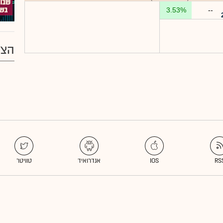
3.53%
--
הצע