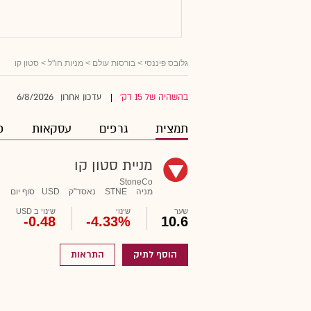
גלובס פיננסי
>
בורסות עולם
>
מניות חו"ל
> סטון קו
6/8/2026
בהשהיה של 15 דק'
עדכון אחרון
|
תמצית
גרפים
עסקאות
פ
מניית סטון קו
StoneCo
מניה
STNE
נאסד"ק
USD
סוף יום
שער
שינוי
שינוי ב USD
-0.48
-4.33%
10.6
הוסף לתיק
התראות