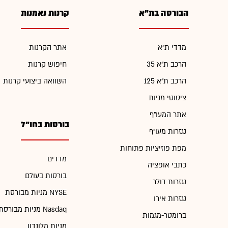
הבורסה בת"א
קרנות נאמנות
מדדי ת"א
אתר הקרנות
הרכב ת"א 35
חיפוש קרנות
הרכב ת"א 125
השוואה ביצועי קרנות
ציטוטי מניות
אתר המעו"ף
בורסות בחו"ל
נגזרות מעו"ף
מפת פוזיציות פתוחות
מדדים
כתבי אופציה
בורסות בעולם
נגזרות דולר
מניות מבורסת NYSE
נגזרות אירו
מניות מבורסת Nasdaq
ברומטר-מגמות
מניות מלונדון