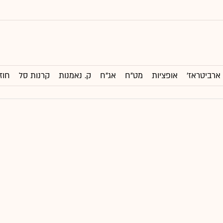
ארביטראז'
אופציות
מט"ח
אג"ח
ק. נאמנות
קרנות סל
חוז