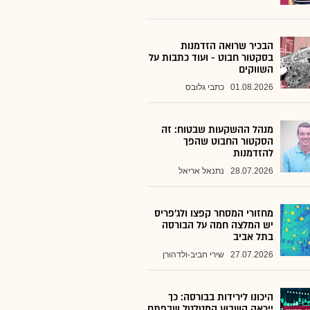
הבכיר שרואה הזדמנות
בסקטור חבוט - ועוד כתבות על
השווקים
01.08.2026
כתבי גלובס
מנהל ההשקעות שבטוח: זה
הסקטור החבוט שהפך
להזדמנות
28.07.2026
נתנאל אריאל
מחזורי המסחר קפצו ולג'פריס
יש המלצה חמה על הבורסה
בתל אביב
27.07.2026
שירי חביב-ולדהורן
היכונו לירידות בבורסה: כך
ייראה השבוע המטלטל שבפתח