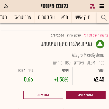
גלובס פיננסי
ראשי
תיק אישי
ת"א
וול סטריט
ארביטראז'
מט"
5/8/2026
בהשהיה של 15 דק'
עדכון אחרון
|
מניית אלגרו מיקרוסיסטמס
Allegro MicroSystems
מניה
ALGM
נאסד"ק
USD
סוף יום
שער
שינוי
שינוי ב USD
0.66
+1.58%
42.45
הוסף לתיק
התראות