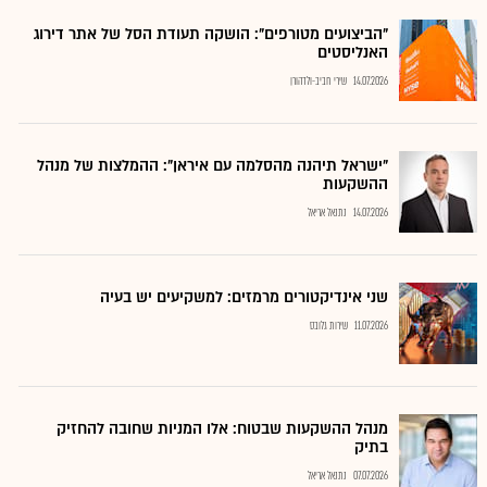
"הביצועים מטורפים": הושקה תעודת הסל של אתר דירוג
האנליסטים
14.07.2026
שירי חביב-ולדהורן
"ישראל תיהנה מהסלמה עם איראן": ההמלצות של מנהל
ההשקעות
14.07.2026
נתנאל אריאל
שני אינדיקטורים מרמזים: למשקיעים יש בעיה
11.07.2026
שירות גלובס
מנהל ההשקעות שבטוח: אלו המניות שחובה להחזיק
בתיק
07.07.2026
נתנאל אריאל