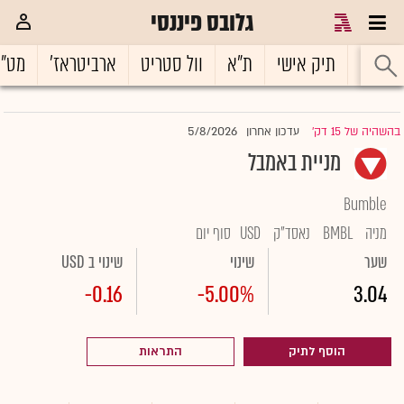
גלובס פיננסי
ראשי
תיק אישי
ת"א
וול סטריט
ארביטראז'
מט"
5/8/2026
בהשהיה של 15 דק'
עדכון אחרון
|
מניית באמבל
Bumble
מניה
BMBL
נאסד"ק
USD
סוף יום
שער
שינוי
שינוי ב USD
-0.16
-5.00%
3.04
הוסף לתיק
התראות