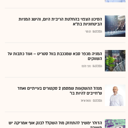
הסיכון הצפוי בהחלטת הריבית היום, והישג המניות
הביטחוניות בת"א
06.07.2026
רם מורי
המניה מכפר סבא שמככבת בוול סטריט – ועוד כתבות על
השווקים
04.07.2026
כתבי גלובס
מנהל ההשקעות שמסמן 2 סקטורים בעייתיים ואחד
ש"חייבים להיות בו"
01.07.2026
נתנאל אריאל
הדולר ימשיך להתחזק מול השקל? לבנק אוף אמריקה יש
תשובה