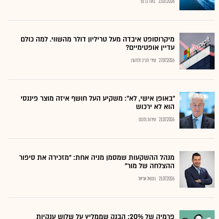
23.07.2026
בועז בן נון
מיקרוסופט איבדה מעל טריליון דולר מהשווי. למה כולם
עדיין אופטימיים?
27.07.2026
שירי חביב ולדהורן
"באופן אישי, לא": משקיע העל חושף איזה מוצר פיננסי
הוא לא ירכוש
21.07.2026
שירות גלובס
מנהל ההשקעות שמסמן מניה אחת: "מזכירה את סיפור
ההצלחה של מור"
21.07.2026
נתנאל אריאל
פרמיה של 20%: הבנק שממליץ על שלוש ענקיות