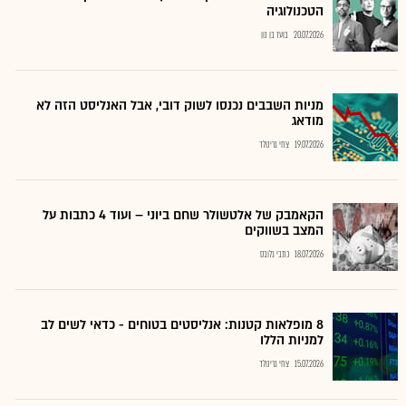
הטכנולוגיה
20.07.2026
בועז בן נון
מניות השבבים נכנסו לשוק דובי, אבל האנליסט הזה לא
מודאג
19.07.2026
צחי גרינולד
הקאמבק של אלטשולר שחם ביוני – ועוד 4 כתבות על
המצב בשווקים
18.07.2026
כתבי גלובס
8 מופלאות קטנות: אנליסטים בטוחים - כדאי לשים לב
למניות הללו
15.07.2026
צחי גרינולד