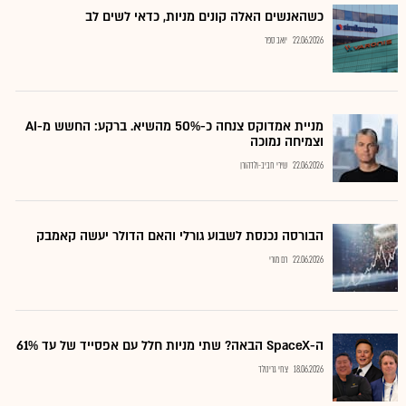
כשהאנשים האלה קונים מניות, כדאי לשים לב
22.06.2026
יואב ספר
מניית אמדוקס צנחה כ-50% מהשיא. ברקע: החשש מ-AI
וצמיחה נמוכה
22.06.2026
שירי חביב-ולדהורן
הבורסה נכנסת לשבוע גורלי והאם הדולר יעשה קאמבק
22.06.2026
רם מורי
ה-SpaceX הבאה? שתי מניות חלל עם אפסייד של עד 61%
18.06.2026
צחי גרינולד