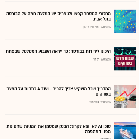
מחזורי המסחר קפצו ולג'פריס יש המלצה חמה על הבורסה
בתל אביב
27.07.2026
שירי חביב-ולדהורן
היכונו לירידות בבורסה: כך ייראה השבוע המטלטל שבפתח
27.07.2026
רם מורי
המדריך שכל משקיע צריך להכיר - ועוד 4 כתבות על המצב
בשווקים
25.07.2026
כתבי גלובס
סוכן AI לא יוצא לקרוז: הבנק שמסמן את המניות שחסינות
מפני המהפכה