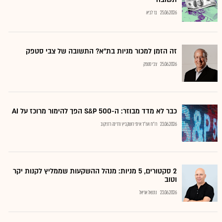
25.06.2026
בר לביא
זה הזמן למכור מניות בת"א? התשובה של צבי סטפק
25.06.2026
צבי סטפק
כבר לא מדד מבוזר: ה-S&P 500 הפך להימור מרוכז על AI
23.06.2026
רו"ח ועו"ד איתי רושקביץ ודרינה רזניקוב
2 סקטורים, 5 מניות: מנהל ההשקעות שממליץ לקנות יקר
וטוב
23.06.2026
נתנאל אריאל