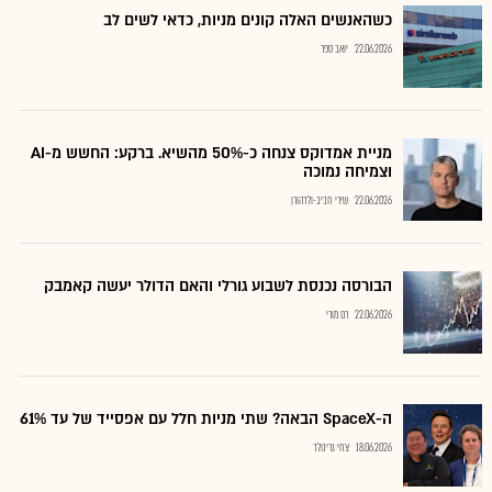
כשהאנשים האלה קונים מניות, כדאי לשים לב
22.06.2026
יואב ספר
מניית אמדוקס צנחה כ-50% מהשיא. ברקע: החשש מ-AI
וצמיחה נמוכה
22.06.2026
שירי חביב-ולדהורן
הבורסה נכנסת לשבוע גורלי והאם הדולר יעשה קאמבק
22.06.2026
רם מורי
ה-SpaceX הבאה? שתי מניות חלל עם אפסייד של עד 61%
18.06.2026
צחי גרינולד