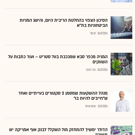
הסיכון הצפוי בהחלטת הריבית היום, והישג המניות
הביטחוניות בת"א
06.07.2026
רם מורי
המניה מכפר סבא שמככבת בוול סטריט – ועוד כתבות על
השווקים
04.07.2026
כתבי גלובס
מנהל ההשקעות שמסמן 2 סקטורים בעייתיים ואחד
ש"חייבים להיות בו"
01.07.2026
נתנאל אריאל
הדולר ימשיך להתחזק מול השקל? לבנק אוף אמריקה יש
תשובה