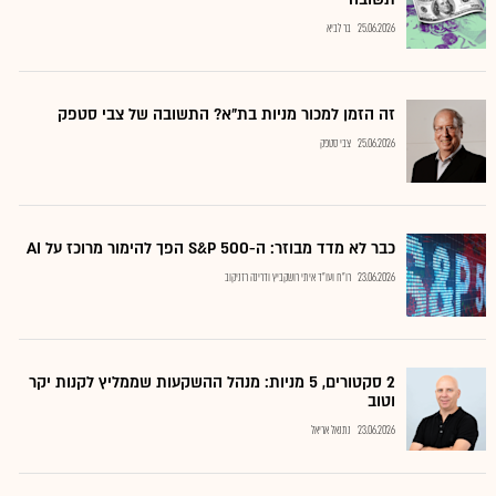
25.06.2026
בר לביא
זה הזמן למכור מניות בת"א? התשובה של צבי סטפק
25.06.2026
צבי סטפק
כבר לא מדד מבוזר: ה-S&P 500 הפך להימור מרוכז על AI
23.06.2026
רו"ח ועו"ד איתי רושקביץ ודרינה רזניקוב
2 סקטורים, 5 מניות: מנהל ההשקעות שממליץ לקנות יקר
וטוב
23.06.2026
נתנאל אריאל