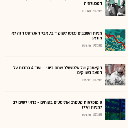
הטכנולוגיה
20.07.2026
בועז בן נון
מניות השבבים נכנסו לשוק דובי, אבל האנליסט הזה לא
מודאג
19.07.2026
צחי גרינולד
הקאמבק של אלטשולר שחם ביוני – ועוד 4 כתבות על
המצב בשווקים
18.07.2026
כתבי גלובס
8 מופלאות קטנות: אנליסטים בטוחים - כדאי לשים לב
למניות הללו
15.07.2026
צחי גרינולד