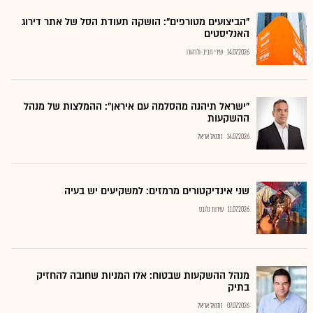
"הביצועים מטורפים": הושקה תעודת הסל של אתר דירוג
האנליסטים
14.07.2026
שירי חביב-ולדהורן
"ישראל תיהנה מהסלמה עם איראן": ההמלצות של מנהל
ההשקעות
14.07.2026
נתנאל אריאל
שני אינדיקטורים מרמזים: למשקיעים יש בעיה
11.07.2026
שירות גלובס
מנהל ההשקעות שבטוח: אלו המניות שחובה להחזיק
בתיק
07.07.2026
נתנאל אריאל