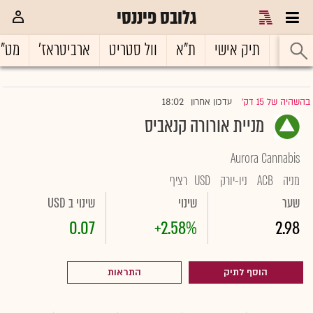
גלובס פיננסי
ראשי
תיק אישי
ת"א
וול סטריט
ארביטראז'
מט"
18:02
בהשהיה של 15 דק'
עדכון אחרון
|
מניית אורורה קנאביס
Aurora Cannabis
מניה
ACB
ניו-יורק
USD
רציף
שער
שינוי
שינוי ב USD
0.07
+2.58%
2.98
הוסף לתיק
התראות