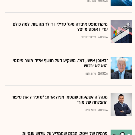
23.07.2026
בועז בן נון
מיקרוסופט איבדה מעל טריליון דולר מהשווי. למה כולם
עדיין אופטימיים?
27.07.2026
שירי חביב ולדהורן
"באופן אישי, לא": משקיע העל חושף איזה מוצר פיננסי
הוא לא ירכוש
21.07.2026
שירות גלובס
מנהל ההשקעות שמסמן מניה אחת: "מזכירה את סיפור
ההצלחה של מור"
21.07.2026
נתנאל אריאל
פרמיה של 20%: הבנק שממליץ על שלוש ענקיות