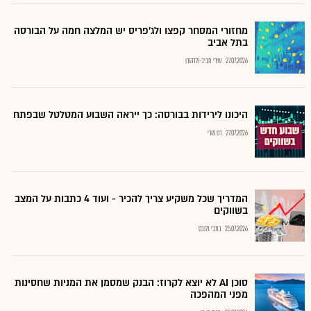
מחזורי המסחר קפצו ולג'פריס יש המלצה חמה על הבורסה
בתל אביב
27.07.2026
שירי חביב-ולדהורן
היכונו לירידות בבורסה: כך ייראה השבוע המטלטל שבפתח
27.07.2026
רם מורי
המדריך שכל משקיע צריך להכיר - ועוד 4 כתבות על המצב
בשווקים
25.07.2026
כתבי גלובס
סוכן AI לא יוצא לקרוז: הבנק שמסמן את המניות שחסינות
מפני המהפכה