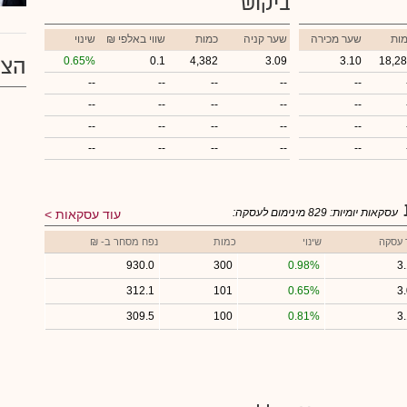
ביקוש
ות
שער מכירה
שער קניה
כמות
₪ שווי באלפי
שינוי
הצע
0.65%
0.1
4,382
3.09
3.10
18,2
--
--
--
--
--
--
--
--
--
--
--
--
--
--
--
--
--
--
--
--
עסקאות יומיות:
829
מינימום לעסקה:
עוד עסקאות
 עסקה
שינוי
כמות
נפח מסחר ב- ₪
930.0
300
0.98%
3
312.1
101
0.65%
3
309.5
100
0.81%
3