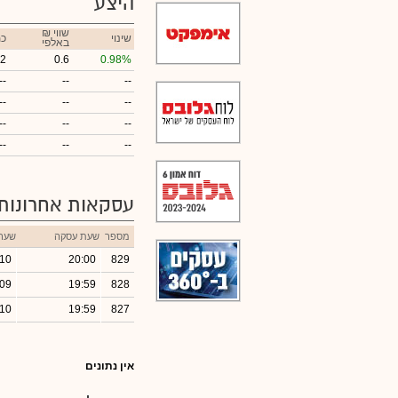
היצע
₪ שווי
שינוי
כמ
באלפי
82
0.6
0.98%
--
--
--
--
--
--
--
--
--
--
--
--
עסקאות אחרונות
מספר
שעת עסקה
שער
.10
20:00
829
.09
19:59
828
.10
19:59
827
אין נתונים