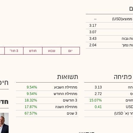
ם
 ממוצע
(USD)
--
3.17
3.07
3.43
2.04
יום
שבוע
חודש
3 חוד'
 פתיחה
תשואות
חיפ
חה
3.13
מתחילת השבוע
9.54%
ס
2.72
מתחילת החודש
9.54%
חדש
וזים
15.07%
3 חודשים
18.32%
0.41
מתחילת השנה
17.87%
חר
(א` USD)
3 שנים
67.57%