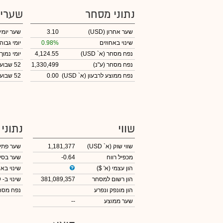
נתוני מסחר
שערי
שער אחרון
(USD)
3.10
שער יומי
שינוי באחוזים
0.98%
יומי גבוה
נפח מסחר
(א` USD)
4,124.55
יומי נמוך
נפח מסחר
(ע"נ)
1,330,499
52 שבועות גבוה
נפח ממוצע לרבעון (א` USD)
0.00
52 שבועות נמוך
שווי
נתוני
שווי שוק
(א` USD)
1,181,377
שער פתי
מכפיל רווח
-0.64
שער בסי
הון עצמי
(א' $)
שינוי באח
הון רשום למסחר
381,089,357
שינוי
ב- USD
הון מונפק ונפרע
נפח מס
שער ממוצע
--