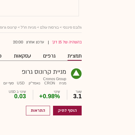
גלובס פיננסי
>
בורסות עולם
>
מניות חו"ל
> קרונוס גרופ
20:00
בהשהיה של 15 דק'
עדכון אחרון
|
תמצית
גרפים
עסקאות
פ
מניית קרונוס גרופ
Cronos Group
מניה
CRON
נאסד"ק
USD
סוף יום
שער
שינוי
שינוי ב USD
0.03
+0.98%
3.1
הוסף לתיק
התראות