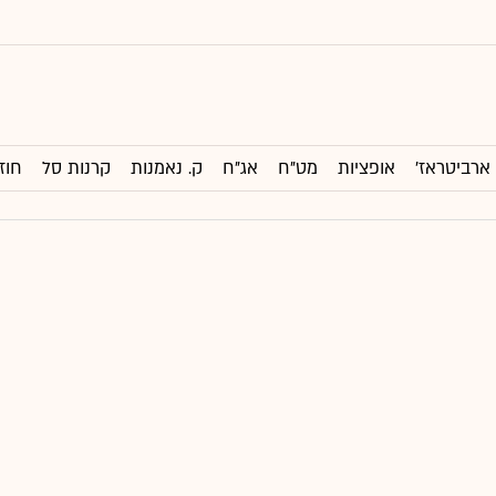
ארביטראז'
אופציות
מט"ח
אג"ח
ק. נאמנות
קרנות סל
חוז