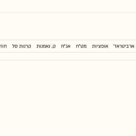
ארביטראז'
אופציות
מט"ח
אג"ח
ק. נאמנות
קרנות סל
חוזי