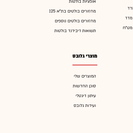
אופציות בולטות
דד
מחזורים בולטים בת"א 125
 מדד
מחזורים בולטים נוספים
 מט"ח
תשואות דיבידנד בולטות
מוצרי גלובס
המוצרים שלי
סוכן החדשות
עיתון דיגטלי
ועידות גלובס