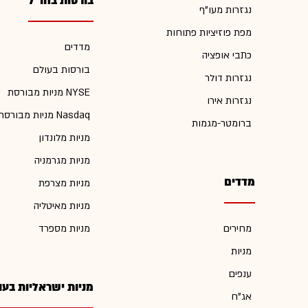
בורסות בחו"ל
נגזרות מעו"ף
מפת פוזיציות פתוחות
מדדים
כתבי אופציה
בורסות בעולם
נגזרות דולר
מניות מבורסת NYSE
נגזרות אירו
מניות מבורסת Nasdaq
ברומטר-מגמות
מניות מלונדון
מניות מגרמניה
מדדים
מניות מצרפת
מניות מאיטליה
מחירים
מניות מספרד
מניות
ענפים
מניות ישראליות בעו
אג"ח