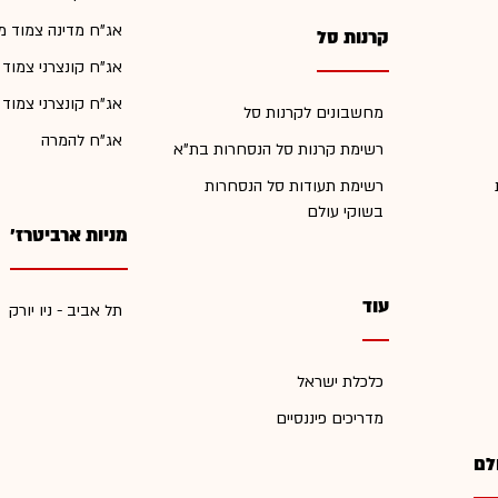
אג"ח מדינה צמוד מ
קרנות סל
אג"ח קונצרני צמוד
אג"ח קונצרני צמוד
מחשבונים לקרנות סל
אג"ח להמרה
רשימת קרנות סל הנסחרות בת"א
רשימת תעודות סל הנסחרות
בשוקי עולם
מניות ארביטרז'
עוד
תל אביב - ניו יורק
כלכלת ישראל
מדריכים פיננסיים
לם