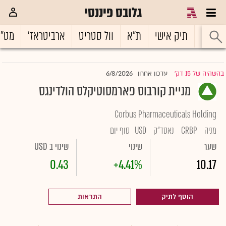
גלובס פיננסי
ראשי
תיק אישי
ת"א
וול סטריט
ארביטראז'
מט"
6/8/2026
בהשהיה של 15 דק'
עדכון אחרון
|
מניית קורבוס פארמסוטיקלס הולדינגס
Corbus Pharmaceuticals Holding
מניה
CRBP
נאסד"ק
USD
סוף יום
שער
שינוי
שינוי ב USD
0.43
+4.41%
10.17
הוסף לתיק
התראות