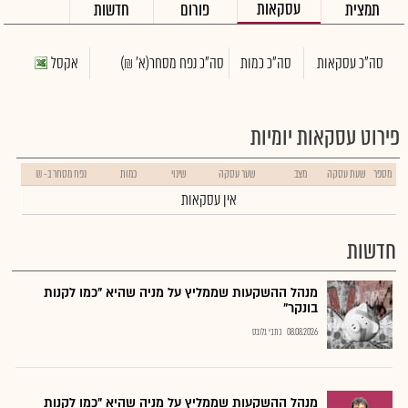
עסקאות
תמצית
פורום
חדשות
סה"כ עסקאות
סה"כ כמות
סה"כ נפח מסחר
(א' ₪)
אקסל
פירוט עסקאות יומיות
מספר
שעת עסקה
מצב
שער עסקה
שינוי
כמות
נפח מסחר ב- ₪
אין עסקאות
חדשות
מנהל ההשקעות שממליץ על מניה שהיא "כמו לקנות
בונקר"
08.08.2026
כתבי גלובס
מנהל ההשקעות שממליץ על מניה שהיא "כמו לקנות