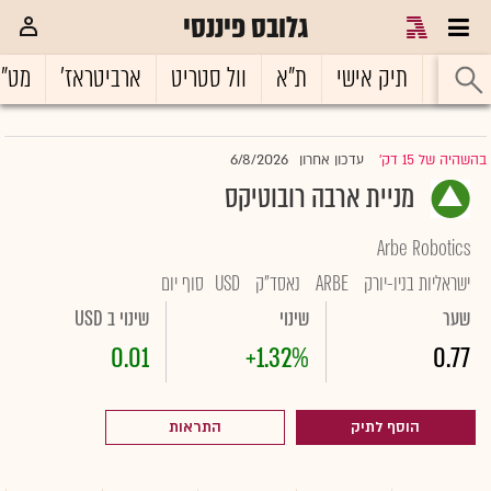
גלובס פיננסי
ראשי
תיק אישי
ת"א
וול סטריט
ארביטראז'
מט"
6/8/2026
בהשהיה של 15 דק'
עדכון אחרון
|
מניית ארבה רובוטיקס
Arbe Robotics
ישראליות בניו-יורק
ARBE
נאסד"ק
USD
סוף יום
שער
שינוי
שינוי ב USD
0.01
+1.32%
0.77
הוסף לתיק
התראות