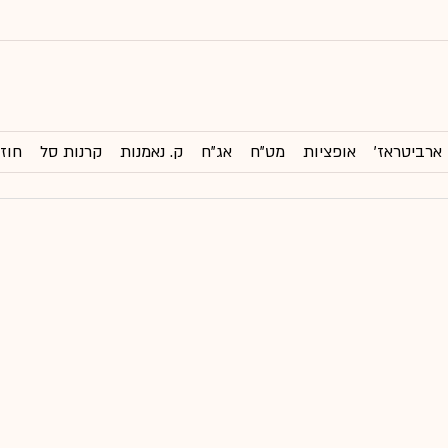
ארביטראז'
אופציות
מט"ח
אג"ח
ק. נאמנות
קרנות סל
חוזי