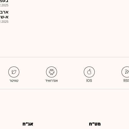
בעפלU ...מןיפימיזוD
025, 16:05
ארבה
א-שינ
025, 14:44
מט"ח
אג"ח