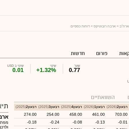
ארה"ב
>
ארבה רובוטיקס
> דוחות כספיים
אות
פורום
חדשות
שער
שינוי
שינוי ב USD
0.01
+1.32%
0.77
השוואתיים
תיא
רבעון2
(2026)
רבעון1
(2026)
רבעון4
(2025)
רבעון3
(2025)
רבעון2
(2025)
274.00
254.00
458.00
461.00
703.00
ארב
-0.18
-0.24
-0.08
-0.13
-0.01
מפתחת
ולרכב