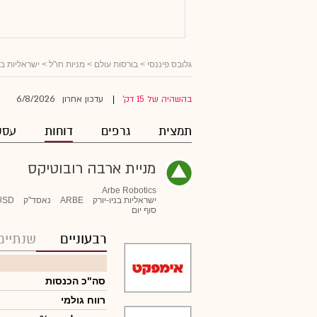
גלובס פיננסי
>
בורסות עולם
>
מניות חו"ל
>
ישראליות ב
6/8/2026
בהשהיה של 15 דק'
עדכון אחרון
|
תמצית
גרפים
דוחות
עסק
מניית ארבה רובוטיקס
Arbe Robotics
ישראליות בניו-יורק
ARBE
נאסד"ק
USD
סוף יום
רבעוניים
שנתיים
סה"כ הכנסות
רווח גולמי