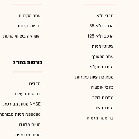
מדדי ת"א
אתר הקרנות
הרכב ת"א 35
חיפוש קרנות
הרכב ת"א 125
השוואה ביצועי קרנות
ציטוטי מניות
אתר המעו"ף
בורסות בחו"ל
נגזרות מעו"ף
מפת פוזיציות פתוחות
מדדים
כתבי אופציה
בורסות בעולם
נגזרות דולר
מניות מבורסת NYSE
נגזרות אירו
מניות מבורסת Nasdaq
ברומטר-מגמות
מניות מלונדון
מניות מגרמניה