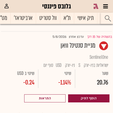
גלובס פיננסי
ראשי
תיק אישי
ת"א
וול סטריט
ארביטראז'
מט"
5/8/2026
בהשהיה של 15 דק'
עדכון אחרון
|
מניית סנטינל וואן
SentinelOne
ישראליות בניו-יורק
S
ניו-יורק
USD
סוף יום
שער
שינוי
שינוי ב USD
-0.24
-1.14%
20.76
הוסף לתיק
התראות