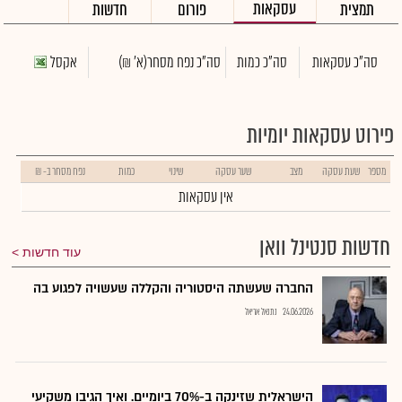
עסקאות
תמצית
פורום
חדשות
סה"כ עסקאות
סה"כ כמות
סה"כ נפח מסחר
(א' ₪)
אקסל
פירוט עסקאות יומיות
מספר
שעת עסקה
מצב
שער עסקה
שינוי
כמות
נפח מסחר ב- ₪
אין עסקאות
חדשות סנטינל וואן
עוד חדשות
החברה שעשתה היסטוריה והקללה שעשויה לפגוע בה
24.06.2026
נתנאל אריאל
הישראלית שזינקה ב-70% ביומיים. ואיך הגיבו משקיעי