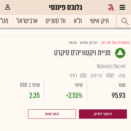
גלובס פיננסי
ראשי
תיק אישי
ת"א
וול סטריט
ארביטראז'
מט"
14:14
בהשהיה של 15 דק'
עדכון אחרון
|
מניית ויקטוריה'ס סיקרט
Victoria's Secret
מניה
VSXY
ניו-יורק
USD
רציף
שער
שינוי
שינוי ב USD
2.35
+2.51%
95.93
הוסף לתיק
התראות