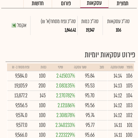
עסקאות
תמצית
פורום
חדשות
סה"כ עסקאות
סה"כ כמות
סה"כ נפח מסחר
(א' ₪)
אקסל
1,846.41
19,347
106
פירוט עסקאות יומיות
מספר
שעת עסקה
מצב
שער עסקה
שינוי
כמות
נפח מסחר ב- ₪
9,584.0
100
2.415037%
95.84
14:14
106
19,105.9
200
2.083135%
95.53
14:13
105
13,877.2
145
2.270782%
95.70
14:12
104
9,556.5
100
2.121186%
95.56
14:12
103
9,574.0
100
2.308178%
95.74
14:12
102
9,577.0
100
2.340233%
95.77
14:11
101
9,566.0
100
2.223229%
95.66
14:11
100