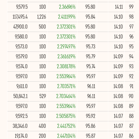
9,579.5
100
2.36696%
95.80
14:11
99
117,495.4
1,226
2.411199%
95.84
14:10
98
47,900.0
500
2.372301%
95.80
14:10
97
9,580.0
100
2.372301%
95.80
14:10
96
9,573.0
100
2.297497%
95.73
14:10
95
9,579.0
100
2.361619%
95.79
14:09
94
9,574.0
100
2.308178%
95.74
14:09
93
9,597.0
100
2.553964%
95.97
14:09
92
9,611.0
100
2.703571%
96.11
14:08
91
50,842.1
529
2.703464%
96.11
14:08
90
9,597.0
100
2.553964%
95.97
14:08
89
9,592.5
100
2.505875%
95.92
14:07
88
38,346.0
400
2.441752%
95.86
14:07
87
19,174.0
200
2.447104%
95.87
14:07
86