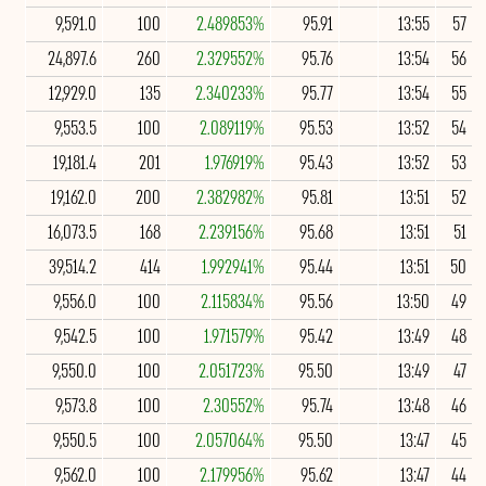
9,591.0
100
2.489853%
95.91
13:55
57
24,897.6
260
2.329552%
95.76
13:54
56
12,929.0
135
2.340233%
95.77
13:54
55
9,553.5
100
2.089119%
95.53
13:52
54
19,181.4
201
1.976919%
95.43
13:52
53
19,162.0
200
2.382982%
95.81
13:51
52
16,073.5
168
2.239156%
95.68
13:51
51
39,514.2
414
1.992941%
95.44
13:51
50
9,556.0
100
2.115834%
95.56
13:50
49
9,542.5
100
1.971579%
95.42
13:49
48
9,550.0
100
2.051723%
95.50
13:49
47
9,573.8
100
2.30552%
95.74
13:48
46
9,550.5
100
2.057064%
95.50
13:47
45
9,562.0
100
2.179956%
95.62
13:47
44