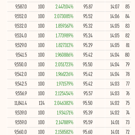
9,587.0
100
2.447104%
95.87
14:07
85
9,552.0
100
2.073085%
95.52
14:06
84
9,532.0
100
1.859367%
95.32
14:05
83
9,524.0
100
1.773989%
95.24
14:05
82
9,529.0
100
1.827312%
95.29
14:05
81
9,541.5
100
1.960886%
95.42
14:04
80
9,550.0
100
2.051723%
95.50
14:04
79
9,542.0
100
1.966226%
95.42
14:04
78
9,542.5
100
1.971579%
95.42
14:03
77
9,556.9
100
2.125454%
95.57
14:03
76
11,841.4
124
2.046382%
95.50
14:02
75
9,539.0
100
1.934171%
95.39
14:02
74
9,559.0
100
2.147889%
95.59
14:01
73
9,560.0
100
2.158582%
95.60
14:01
72