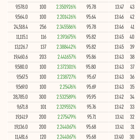
9,578.0
100
2.350926%
95.78
13:47
43
9,564.0
100
2.201426%
95.64
13:46
42
24,518.4
256
2.345586%
95.78
13:46
41
11,115.1
116
2.393675%
95.82
13:45
40
13,126.7
137
2.388442%
95.82
13:45
39
19,460.6
203
2.441657%
95.86
13:43
38
9,580.0
100
2.372301%
95.80
13:43
37
9,567.5
100
2.238727%
95.67
13:43
36
9,569.0
100
2.25476%
95.69
13:43
35
28,785.0
300
2.532589%
95.95
13:42
34
9,671.8
101
2.329552%
95.76
13:42
33
19,141.9
200
2.275479%
95.71
13:41
32
19,136.0
200
2.244067%
95.68
13:41
31
11,481.6
120
2.244067%
95.68
13:40
30