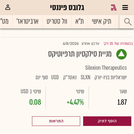
גלובס פיננסי
ראשי
תיק אישי
ת"א
וול סטריט
ארביטראז'
מט"
6/8/2026
בהשהיה של 15 דק'
עדכון אחרון
|
מניית סילקסיון תרפיוטיקס
Silexion Therapeutics
ישראליות בניו-יורק
SLXN
נאסד"ק
USD
סוף יום
שער
שינוי
שינוי ב USD
0.08
+4.47%
1.87
הוסף לתיק
התראות