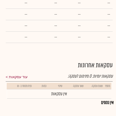
--
--
--
--
--
--
--
--
--
--
--
--
--
--
--
--
עסקאות אחרונות
עסקאות יומיות:
0
מינימום לעסקה:
עוד עסקאות
מספר
שעת עסקה
שער עסקה
שינוי
כמות
נפח מסחר ב- ₪
אין עסקאות
אין נתונים