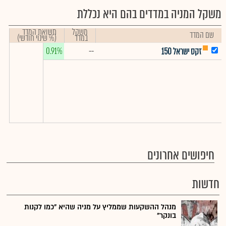
משקל המניה במדדים בהם היא נכללת
משקל
תשואת המדד
שם המדד
במדד
(% שינוי חודשי)
0.91%
--
זקס ישראל 150
חיפושים אחרונים
חדשות
מנהל ההשקעות שממליץ על מניה שהיא "כמו לקנות
בונקר"