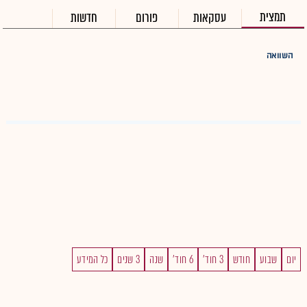
תמצית
עסקאות
פורום
חדשות
השוואה
יום
שבוע
חודש
3 חוד'
6 חוד'
שנה
3 שנים
כל המידע