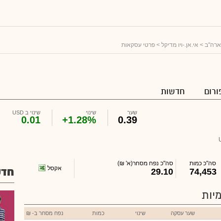
ארה"ב
>
אי.אן.-ויו מדיקל
> פרטי עסקאות
ורום
חדשות
שער
שינוי
שינוי ב USD
0.01
+1.28%
0.39
סה"כ כמות
סה"כ נפח מסחר
(א' ₪)
אקסל
חדש
29.10
74,453
יות
שער עסקה
שינוי
כמות
נפח מסחר ב- ₪