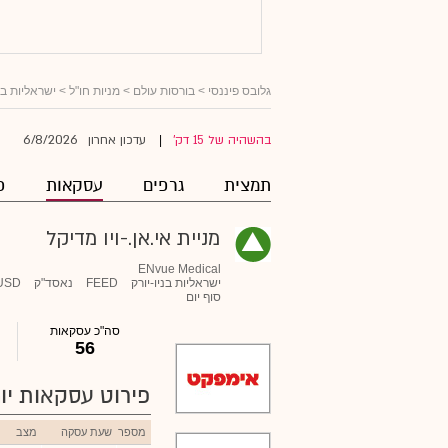
גלובס פיננסי
>
בורסות עולם
>
מניות חו"ל
>
ישראליות ב
6/8/2026
בהשהיה של 15 דק'
עדכון אחרון
|
תמצית
גרפים
עסקאות
פ
מניית אי.אן.-ויו מדיקל
ENvue Medical
ישראליות בניו-יורק
FEED
נאסד"ק
USD
סוף יום
סה"כ עסקאות
56
פירוט עסקאות יומ
מספר
שעת עסקה
מצב