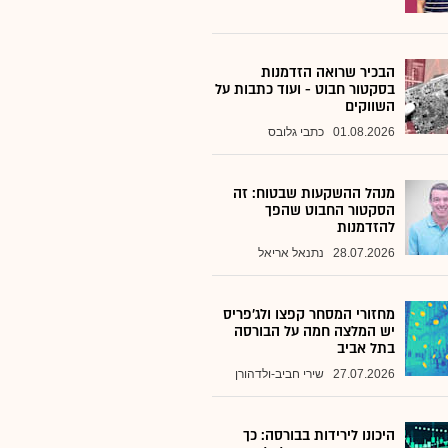
הבכיר שרואה הזדמנות
בסקטור חבוט - ועוד כתבות על
השווקים
01.08.2026
כתבי גלובס
מנהל ההשקעות שבטוח: זה
הסקטור החבוט שהפך
להזדמנות
28.07.2026
נתנאל אריאל
מחזורי המסחר קפצו ולג'פריס
יש המלצה חמה על הבורסה
בתל אביב
27.07.2026
שירי חביב-ולדהורן
היכונו לירידות בבורסה: כך