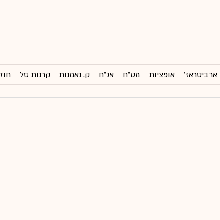
ארביטראז'
אופציות
מט"ח
אג"ח
ק. נאמנות
קרנות סל
חוזי