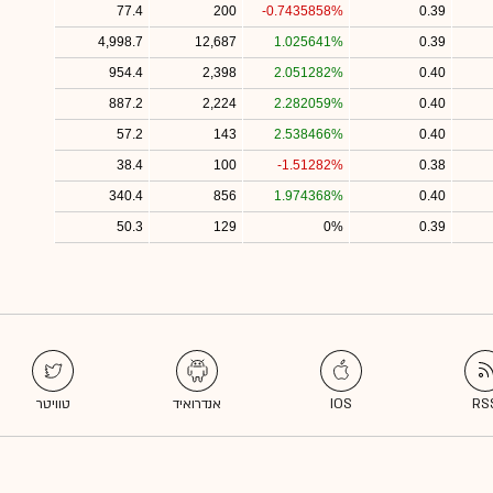
77.4
200
-0.7435858%
0.39
4,998.7
12,687
1.025641%
0.39
954.4
2,398
2.051282%
0.40
887.2
2,224
2.282059%
0.40
57.2
143
2.538466%
0.40
38.4
100
-1.51282%
0.38
340.4
856
1.974368%
0.40
50.3
129
0%
0.39