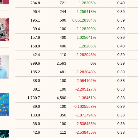
284.8
721
1.28206%
0.40
96.4
244
1.256418%
0.39
195.1
500
0.05128384%
0.39
39.4
100
1.128209%
0.39
157.6
400
1.025641%
0.39
158.0
400
1.28206%
0.40
42.4
110
-1.282048%
0.39
999.6
2,563
0%
0.39
185.2
481
-1.282048%
0.39
38.0
100
-2.564102%
0.38
38.1
100
-2.205127%
0.38
1,730.7
4,500
-1.38461%
0.38
39.0
100
-0.1025558%
0.39
133.9
350
-1.871794%
0.38
38.0
100
-2.538455%
0.38
42.6
112
-2.538455%
0.38