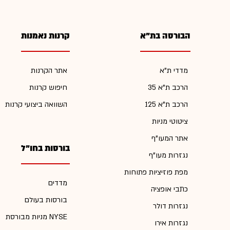
הבורסה בת"א
קרנות נאמנות
מדדי ת"א
אתר הקרנות
הרכב ת"א 35
חיפוש קרנות
הרכב ת"א 125
השוואה ביצועי קרנות
ציטוטי מניות
אתר המעו"ף
בורסות בחו"ל
נגזרות מעו"ף
מפת פוזיציות פתוחות
מדדים
כתבי אופציה
בורסות בעולם
נגזרות דולר
מניות מבורסת NYSE
נגזרות אירו