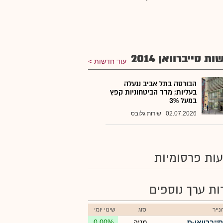
ת סייברוואן 2014
עוד חדשות
הבורסה בתל אביב ננעלה
בעליות; מדד הביטחוניות קפץ
במעל 3%
02.07.2026
שירות גלובס
ות פרסומיות
רות ערך נוספים
ייר
סוג
שינוי יומי
סייברוואן-ס
מניה
0.00%