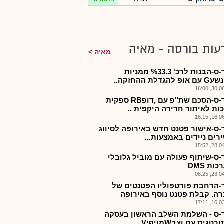
עות בורסה - מאיה
מאיה
סיבר-ס-הבנות לרכ' %33.3 ממניות
להגדלת ההחזקה..
30.06.2
סיבר-ס-הסכם שת"פ עם ,דופRB ספקית
ות לאיתור חדירה היקפית ..
16.06.2
-ס-אישור פטנט חדש באירופה לסיווג
רים ניידים באמצעות...
28.04.2
-ס-שיתוף פעולה עם מוביל גלובלי
ות DMS
23.04.2
-הרחבת פורטפוליו הפטנטים של
ה. קבלת פטנט נוסף באירופה
16.03.2
-ס - השלמת השלב הראשון בעסקה
טגית עם וצבWמןיףיV