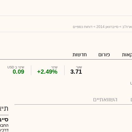
ארה"ב
>
סייברוואן 2014
> דוחות כספיים
אות
פורום
חדשות
שער
שינוי
שינוי ב USD
0.09
+2.49%
3.71
השוואתיים
תיא
סייברווא
החברה
דרכים