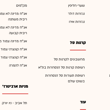
שערי חליפין
מק"מים
נגזרות דולר
אג"ח מדינה לא צמו
ריבית משתנה
נגזרות אירו
אג"ח מדינה לא צמו
ריבית קבועה
אג"ח מדינה צמוד מ
קרנות סל
אג"ח קונצרני צמוד
אג"ח קונצרני צמוד
מחשבונים לקרנות סל
אג"ח להמרה
רשימת קרנות סל הנסחרות בת"א
רשימת תעודות סל הנסחרות
בשוקי עולם
מניות ארביטרז'
עוד
תל אביב - ניו יורק