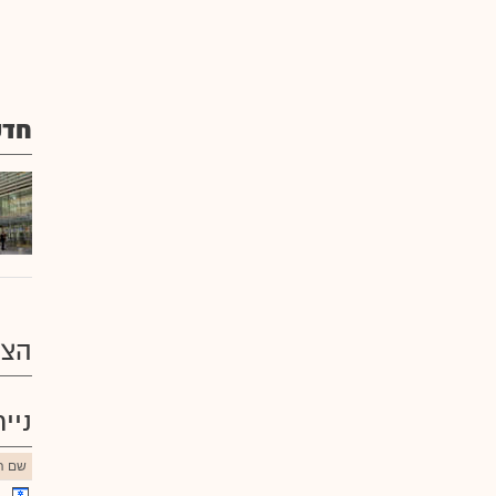
חדשו
הצע
ניי
שם הנ