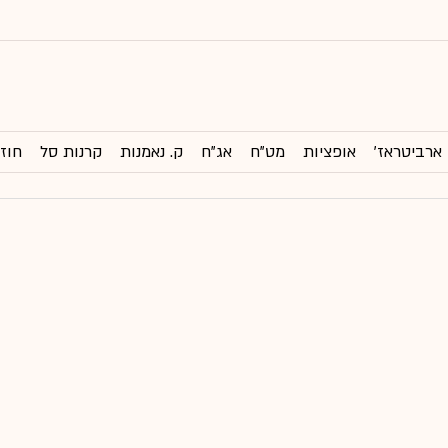
ארביטראז'
אופציות
מט"ח
אג"ח
ק. נאמנות
קרנות סל
חוזי