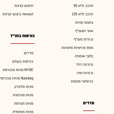
הרכב ת"א 35
חיפוש קרנות
הרכב ת"א 125
השוואה ביצועי קרנות
ציטוטי מניות
אתר המעו"ף
בורסות בחו"ל
נגזרות מעו"ף
מפת פוזיציות פתוחות
מדדים
כתבי אופציה
בורסות בעולם
נגזרות דולר
מניות מבורסת NYSE
נגזרות אירו
מניות מבורסת Nasdaq
ברומטר-מגמות
מניות מלונדון
מניות מגרמניה
מדדים
מניות מצרפת
מניות מאיטליה