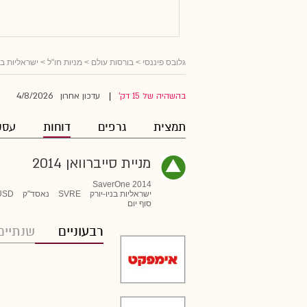
גלובס פיננסי
>
בורסות עולם
>
מניות חו"ל
>
ישראליות ב
4/8/2026
בהשהיה של 15 דק'
עדכון אחרון
|
תמצית
גרפים
דוחות
עסק
מניית סייברוואן 2014
SaverOne 2014
ישראליות בניו-יורק
SVRE
נאסד"ק
USD
סוף יום
רבעוניים
שנתיים