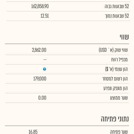
52 שבועות גבוה
162,858.90
52 שבועות נמוך
12.51
שווי
שווי שוק
(א` USD)
2,862.00
מכפיל רווח
--
הון עצמי
(א' $)
הון רשום למסחר
179,000
הון מונפק ונפרע
שער ממוצע
0.00
נתוני פתיחה
שער פתיחה
16.85