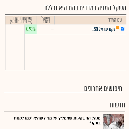
משקל המניה במדדים בהם היא נכללת
משקל
תשואת המדד
שם המדד
במדד
(% שינוי חודשי)
0.91%
--
זקס ישראל 150
חיפושים אחרונים
חדשות
מנהל ההשקעות שממליץ על מניה שהיא "כמו לקנות
בונקר"