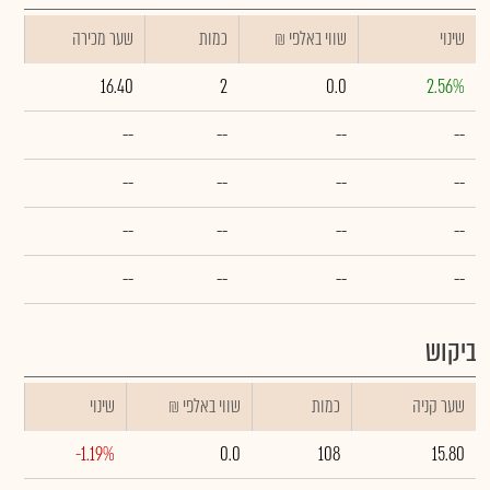
שינוי
₪ שווי באלפי
כמות
שער מכירה
16.40
2
0.0
2.56%
--
--
--
--
--
--
--
--
--
--
--
--
--
--
--
--
ביקוש
שער קניה
כמות
₪ שווי באלפי
שינוי
-1.19%
0.0
108
15.80