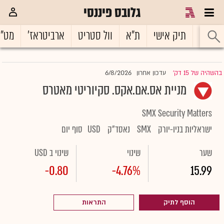
גלובס פיננסי
ראשי
תיק אישי
ת"א
וול סטריט
ארביטראז'
מט"
6/8/2026
בהשהיה של 15 דק'
עדכון אחרון
|
מניית אס.אם.אקס. סקיוריטי מאטרס
SMX Security Matters
ישראליות בניו-יורק
SMX
נאסד"ק
USD
סוף יום
שער
שינוי
שינוי ב USD
-0.80
-4.76%
15.99
הוסף לתיק
התראות