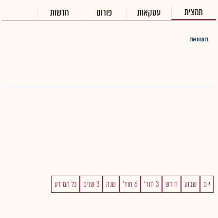
תמצית
עסקאות
פורום
חדשות
השוואה
יום
שבוע
חודש
3 חוד'
6 חוד'
שנה
3 שנים
כל המידע