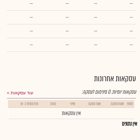
--
--
--
--
--
--
--
--
--
--
--
--
--
--
--
--
עסקאות אחרונות
עסקאות יומיות:
0
מינימום לעסקה:
עוד עסקאות
מספר
שעת עסקה
שער עסקה
שינוי
כמות
נפח מסחר ב- ₪
אין עסקאות
אין נתונים