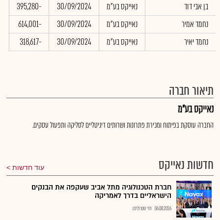
בן אבי דוד
נאייקס בע"מ
30/09/2024
-395,280
0
נחמד אמיר
נאייקס בע"מ
30/09/2024
-614,001
0
נחמד יאיר
נאייקס בע"מ
30/09/2024
-318,617
0
תיאור חברה
נאייקס בע"מ
החברה עוסקת בפיתוח ומכירת פתרונות ושרותים דיגיטליים לסליקה ותפעול עסקים.
חדשות נאייקס
עוד חדשות
חברת הטכנולוגיה מתל אביב שעקפה את הבנקים
הישראליים בדרך לאמריקה
06.08.2026
חזי שטרנליכט