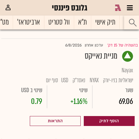
גלובס פיננסי
ראשי
תיק אישי
ת"א
וול סטריט
ארביטראז'
מט"
6/8/2026
בהשהיה של 15 דק'
עדכון אחרון
|
מניית נאייקס
Nayax
ישראליות בניו-יורק
NYAX
נאסד"ק
USD
סוף יום
שער
שינוי
שינוי ב USD
0.79
+1.16%
69.06
הוסף לתיק
התראות