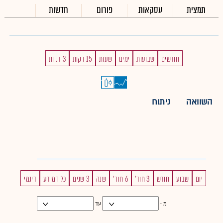
תמצית
עסקאות
פורום
חדשות
חודשים
שבועות
ימים
שעות
15 דקות
3 דקות
השוואה
ניתוח
יום
שבוע
חודש
3 חוד'
6 חוד'
שנה
3 שנים
כל המידע
דינמי
מ -
עד