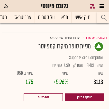
גלובס פיננסי
ראשי
תיק אישי
ת"א
וול סטריט
ארביטראז'
מט"
6/8/2026
בהשהיה של 15 דק'
עדכון אחרון
|
מניית סופר מיקרו קמפיוטר
Super Micro Computer
מניה
SMCI
נאסד"ק
USD
סוף יום
שער
שינוי
שינוי ב USD
1.75
+5.96%
31.13
הוסף לתיק
התראות