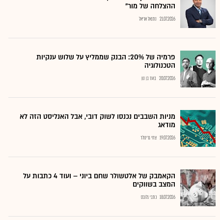
ההצלחה של מור"
21.07.2026
נתנאל אריאל
פרמיה של 20%: הבנק שממליץ על שלוש ענקיות
הטכנולוגיה
20.07.2026
בועז בן נון
מניות השבבים נכנסו לשוק דובי, אבל האנליסט הזה לא
מודאג
19.07.2026
צחי גרינולד
הקאמבק של אלטשולר שחם ביוני – ועוד 4 כתבות על
המצב בשווקים
18.07.2026
כתבי גלובס