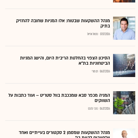
מנהל ההשקעות שבטוח: אלו המניות שחובה להחזיק
בתיק
07.07.2026
נתנאל אריאל
הסיכון הצפוי בהחלטת הריבית היום, והישג המניות
הביטחוניות בת"א
06.07.2026
רם מורי
המניה מכפר סבא שמככבת בוול סטריט – ועוד כתבות על
השווקים
04.07.2026
כתבי גלובס
מנהל ההשקעות שמסמן 2 סקטורים בעייתיים ואחד
ש"חייבים להיות בו"