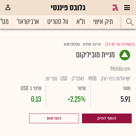
גלובס פיננסי
ראשי
תיק אישי
ת"א
וול סטריט
ארביטראז'
מט"
6/8/2026
בהשהיה של 15 דק'
עדכון אחרון
|
מניית מוביליקום
Mobilicom
ישראליות בניו-יורק
MOB
נאסד"ק
USD
סוף יום
שער
שינוי
שינוי ב USD
0.13
+2.25%
5.91
הוסף לתיק
התראות