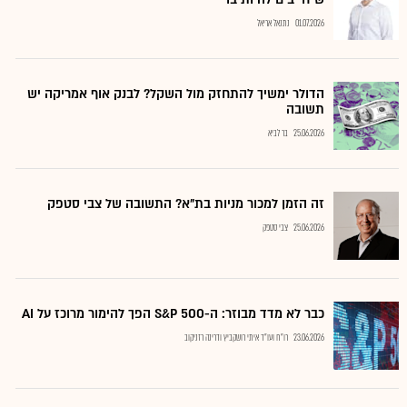
01.07.2026
נתנאל אריאל
הדולר ימשיך להתחזק מול השקל? לבנק אוף אמריקה יש
תשובה
25.06.2026
בר לביא
זה הזמן למכור מניות בת"א? התשובה של צבי סטפק
25.06.2026
צבי סטפק
כבר לא מדד מבוזר: ה-S&P 500 הפך להימור מרוכז על AI
23.06.2026
רו"ח ועו"ד איתי רושקביץ ודרינה רזניקוב