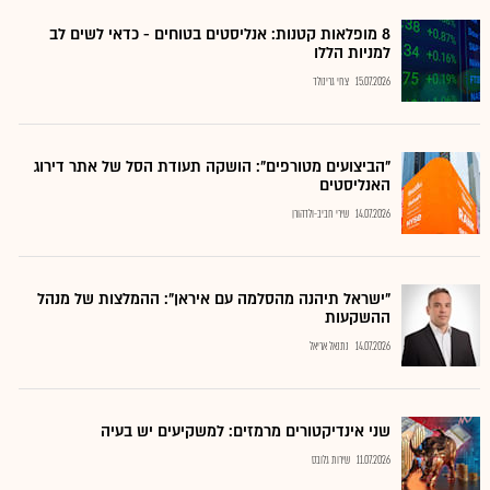
8 מופלאות קטנות: אנליסטים בטוחים - כדאי לשים לב
למניות הללו
15.07.2026
צחי גרינולד
"הביצועים מטורפים": הושקה תעודת הסל של אתר דירוג
האנליסטים
14.07.2026
שירי חביב-ולדהורן
"ישראל תיהנה מהסלמה עם איראן": ההמלצות של מנהל
ההשקעות
14.07.2026
נתנאל אריאל
שני אינדיקטורים מרמזים: למשקיעים יש בעיה
11.07.2026
שירות גלובס