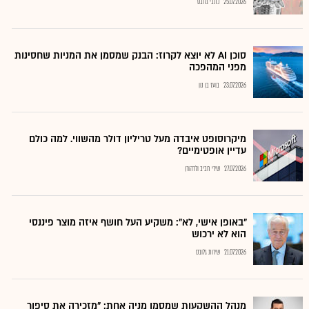
25.07.2026
כתבי גלובס
סוכן AI לא יוצא לקרוז: הבנק שמסמן את המניות שחסינות
מפני המהפכה
23.07.2026
בועז בן נון
מיקרוסופט איבדה מעל טריליון דולר מהשווי. למה כולם
עדיין אופטימיים?
27.07.2026
שירי חביב ולדהורן
"באופן אישי, לא": משקיע העל חושף איזה מוצר פיננסי
הוא לא ירכוש
21.07.2026
שירות גלובס
מנהל ההשקעות שמסמן מניה אחת: "מזכירה את סיפור