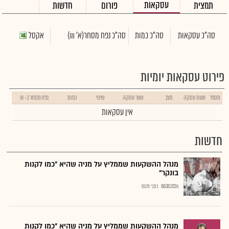
עסקאות
תמצית
פורום
חדשות
סה"כ עסקאות
סה"כ כמות
סה"כ נפח מסחר
(א' ₪)
אקסל
פירוט עסקאות יומיות
מספר
שעת עסקה
מצב
שער עסקה
שינוי
כמות
נפח מסחר ב- ₪
אין עסקאות
חדשות
מנהל ההשקעות שממליץ על מניה שהיא "כמו לקנות
בונקר"
08.08.2026
כתבי גלובס
מנהל ההשקעות שממליץ על מניה שהיא "כמו לקנות