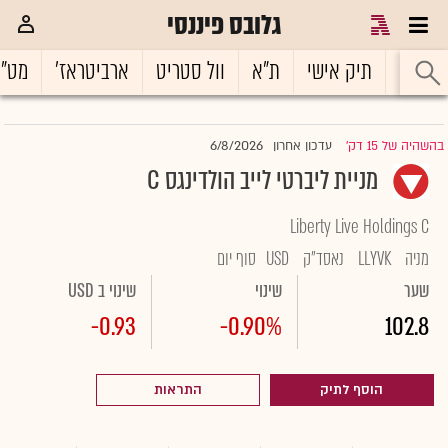
גלובס פיננסי
ראשי
תיק אישי
ת"א
וול סטריט
ארביטראז'
מט"
6/8/2026
בהשהיה של 15 דק'
עדכון אחרון
|
מניית ליברטי לייב הולדינגס C
Liberty Live Holdings C
מניה
LLYVK
נאסד"ק
USD
סוף יום
שער
שינוי
שינוי ב USD
-0.93
-0.90%
102.8
הוסף לתיק
התראות