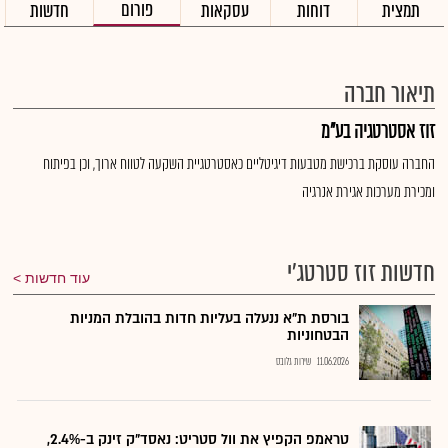
פורום
תמצית
דוחות
עסקאות
חדשות
תיאור חברה
זוז אסטרטגיה בע"מ
החברה עוסקת ברכישת מטבעות דיגיטליים כאסטרטגיית השקעה לטווח ארוך, וכן בפיתוח
ומכירת מערכות אגירת אנרגיה
חדשות זוז סטרטג'י
עוד חדשות
בורסת ת"א ננעלה בעליות חדות בהובלת המניות
הבטחוניות
11.06.2026
שירות גלובס
טראמפ הקפיץ את וול סטריט: נאסד"ק זינק ב-2.4%,