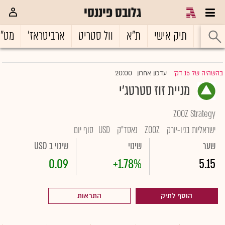
גלובס פיננסי
ראשי
תיק אישי
ת"א
וול סטריט
ארביטראז'
מט"
20:00
בהשהיה של 15 דק'
עדכון אחרון
|
מניית זוז סטרטג'י
ZOOZ Strategy
ישראליות בניו-יורק
ZOOZ
נאסד"ק
USD
סוף יום
שער
שינוי
שינוי ב USD
0.09
+1.78%
5.15
הוסף לתיק
התראות