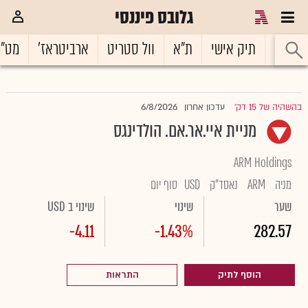
גלובס פיננסי
ראשי
תיק אישי
ת"א
וול סטריט
ארביטראז'
מט"
6/8/2026
בהשהיה של 15 דק'
עדכון אחרון
|
מניית איי.אר.אם. הולדינגס
ARM Holdings
מניה
ARM
נאסד"ק
USD
סוף יום
שער
שינוי
שינוי ב USD
-4.11
-1.43%
282.57
הוסף לתיק
התראות