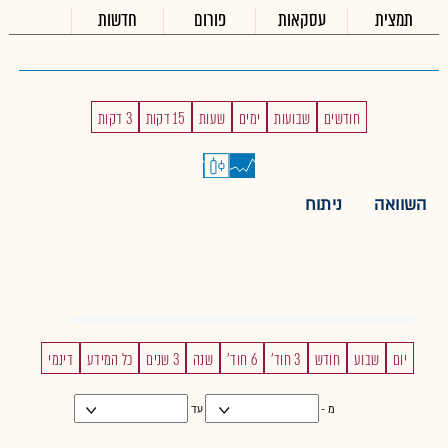
תמצית
עסקאות
פורום
חדשות
חודשים
שבועות
ימים
שעות
15 דקות
3 דקות
השוואה
ניתוח
יום
שבוע
חודש
3 חוד'
6 חוד'
שנה
3 שנים
כל המידע
דינמי
מ -
עד