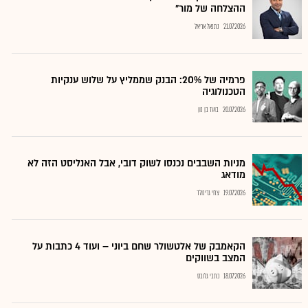
ההצלחה של מור"
21.07.2026
נתנאל אריאל
פרמיה של 20%: הבנק שממליץ על שלוש ענקיות
הטכנולוגיה
20.07.2026
בועז בן נון
מניות השבבים נכנסו לשוק דובי, אבל האנליסט הזה לא
מודאג
19.07.2026
צחי גרינולד
הקאמבק של אלטשולר שחם ביוני – ועוד 4 כתבות על
המצב בשווקים
18.07.2026
כתבי גלובס