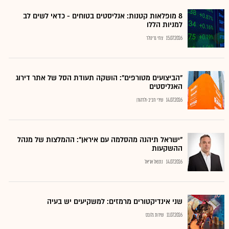
8 מופלאות קטנות: אנליסטים בטוחים - כדאי לשים לב
למניות הללו
15.07.2026
צחי גרינולד
"הביצועים מטורפים": הושקה תעודת הסל של אתר דירוג
האנליסטים
14.07.2026
שירי חביב-ולדהורן
"ישראל תיהנה מהסלמה עם איראן": ההמלצות של מנהל
ההשקעות
14.07.2026
נתנאל אריאל
שני אינדיקטורים מרמזים: למשקיעים יש בעיה
11.07.2026
שירות גלובס