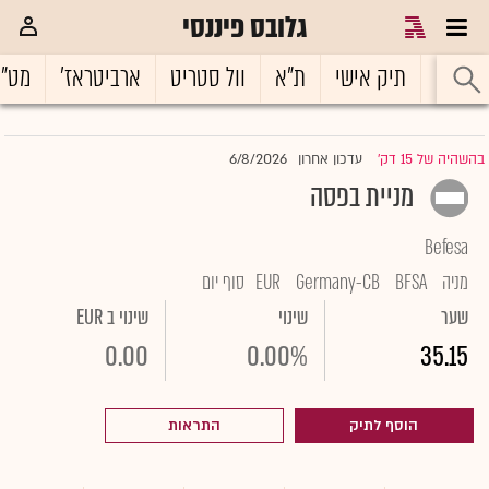
גלובס פיננסי
ראשי
תיק אישי
ת"א
וול סטריט
ארביטראז'
מט"
6/8/2026
בהשהיה של 15 דק'
עדכון אחרון
|
מניית בפסה
Befesa
מניה
BFSA
Germany-CB
EUR
סוף יום
שער
שינוי
שינוי ב EUR
0.00
0.00%
35.15
הוסף לתיק
התראות