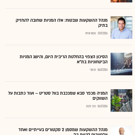
מנהל ההשקעות שבטוח: אלו המניות שחובה להחזיק
בתיק
07.07.2026
נתנאל אריאל
הסיכון הצפוי בהחלטת הריבית היום, והישג המניות
הביטחוניות בת"א
06.07.2026
רם מורי
המניה מכפר סבא שמככבת בוול סטריט – ועוד כתבות על
השווקים
04.07.2026
כתבי גלובס
מנהל ההשקעות שמסמן 2 סקטורים בעייתיים ואחד
ש"חייבים להיות בו"