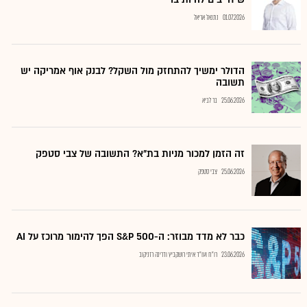
01.07.2026
נתנאל אריאל
הדולר ימשיך להתחזק מול השקל? לבנק אוף אמריקה יש
תשובה
25.06.2026
בר לביא
זה הזמן למכור מניות בת"א? התשובה של צבי סטפק
25.06.2026
צבי סטפק
כבר לא מדד מבוזר: ה-S&P 500 הפך להימור מרוכז על AI
23.06.2026
רו"ח ועו"ד איתי רושקביץ ודרינה רזניקוב