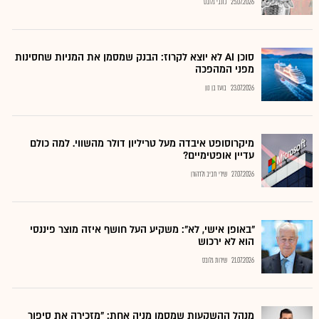
25.07.2026
כתבי גלובס
סוכן AI לא יוצא לקרוז: הבנק שמסמן את המניות שחסינות
מפני המהפכה
23.07.2026
בועז בן נון
מיקרוסופט איבדה מעל טריליון דולר מהשווי. למה כולם
עדיין אופטימיים?
27.07.2026
שירי חביב ולדהורן
"באופן אישי, לא": משקיע העל חושף איזה מוצר פיננסי
הוא לא ירכוש
21.07.2026
שירות גלובס
מנהל ההשקעות שמסמן מניה אחת: "מזכירה את סיפור