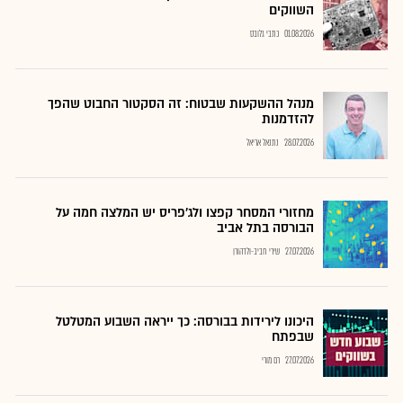
השווקים
01.08.2026
כתבי גלובס
מנהל ההשקעות שבטוח: זה הסקטור החבוט שהפך
להזדמנות
28.07.2026
נתנאל אריאל
מחזורי המסחר קפצו ולג'פריס יש המלצה חמה על
הבורסה בתל אביב
27.07.2026
שירי חביב-ולדהורן
היכונו לירידות בבורסה: כך ייראה השבוע המטלטל
שבפתח
27.07.2026
רם מורי