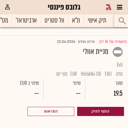
גלובס פיננסי
ראשי
תיק אישי
ת"א
וול סטריט
ארביטראז'
מט"
22.06.2026
בהשהיה של 15 דק'
עדכון אחרון
|
מניית אוולי
Evli
מניה
EVLI
Helsinki-CB
EUR
סוף יום
שער
שינוי
שינוי ב EUR
--
--
19.5
הוסף לתיק
התראות