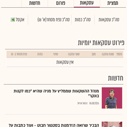
עסקאות
תמצית
פורום
חדשות
סה"כ עסקאות
סה"כ כמות
סה"כ נפח מסחר
(א' ₪)
אקסל
פירוט עסקאות יומיות
מספר
שעת עסקה
מצב
שער עסקה
שינוי
כמות
נפח מסחר ב- ₪
אין עסקאות
חדשות
מנהל ההשקעות שממליץ על מניה שהיא "כמו לקנות
בונקר"
04.08.2026
נתנאל אריאל
הבכיר שרואה הזדמנות בסקטור חבוט - ועוד כתבות על