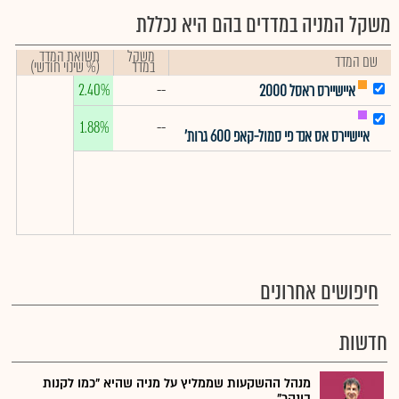
משקל המניה במדדים בהם היא נכללת
משקל
תשואת המדד
שם המדד
במדד
(% שינוי חודשי)
2.40%
--
איישיירס ראסל 2000
1.88%
--
איישיירס אס אנד פי סמול-קאפ 600 גרות'
חיפושים אחרונים
חדשות
מנהל ההשקעות שממליץ על מניה שהיא "כמו לקנות
בונקר"