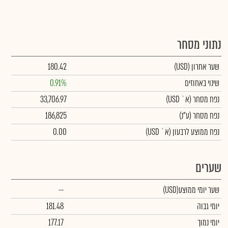
נתוני מסחר
שער אחרון
(USD)
180.42
שינוי באחוזים
0.91%
נפח מסחר
(א` USD)
33,706.97
נפח מסחר
(ע"נ)
186,825
נפח ממוצע לרבעון (א` USD)
0.00
שערים
שער יומי ממוצע
(USD)
--
יומי גבוה
181.48
יומי נמוך
177.17