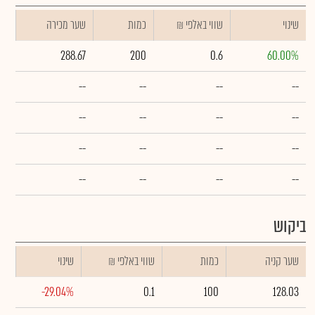
שינוי
₪ שווי באלפי
כמות
שער מכירה
288.67
200
0.6
60.00%
--
--
--
--
--
--
--
--
--
--
--
--
--
--
--
--
ביקוש
שער קניה
כמות
₪ שווי באלפי
שינוי
-29.04%
0.1
100
128.03