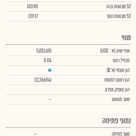
52 שבועות גבוה
183.90
52 שבועות נמוך
139.17
שווי
שווי שוק
(א` USD)
5,821,601
מכפיל רווח
0.04
הון עצמי
(א' $)
הון רשום למסחר
32,266,941
הון מונפק ונפרע
שער ממוצע
--
נתוני פתיחה
שער פתיחה
--