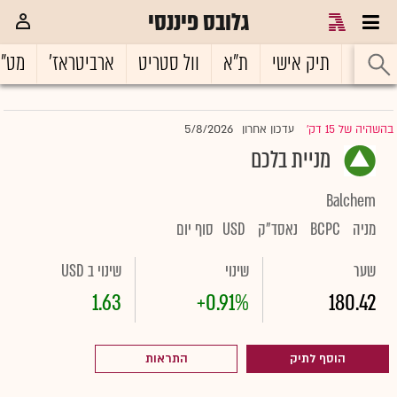
גלובס פיננסי
ראשי
תיק אישי
ת"א
וול סטריט
ארביטראז'
מט"
5/8/2026
בהשהיה של 15 דק'
עדכון אחרון
|
מניית בלכם
Balchem
מניה
BCPC
נאסד"ק
USD
סוף יום
שער
שינוי
שינוי ב USD
1.63
+0.91%
180.42
הוסף לתיק
התראות