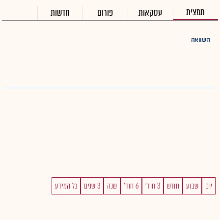
תמצית
עסקאות
פורום
חדשות
השוואה
יום
שבוע
חודש
3 חוד'
6 חוד'
שנה
3 שנים
כל המידע