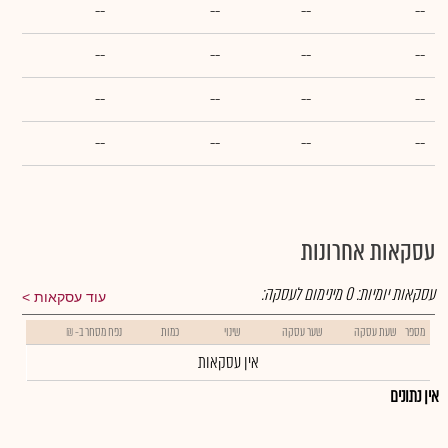
--
--
--
--
--
--
--
--
--
--
--
--
--
--
--
--
עסקאות אחרונות
עסקאות יומיות:
0
מינימום לעסקה:
עוד עסקאות
מספר
שעת עסקה
שער עסקה
שינוי
כמות
נפח מסחר ב- ₪
אין עסקאות
אין נתונים