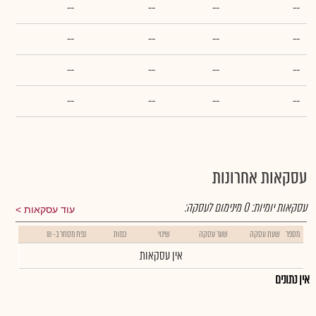
--
--
--
--
--
--
--
--
--
--
--
--
--
--
--
--
עסקאות אחרונות
עסקאות יומיות:
0
מינימום לעסקה:
עוד עסקאות
מספר
שעת עסקה
שער עסקה
שינוי
כמות
נפח מסחר ב- ₪
אין עסקאות
אין נתונים