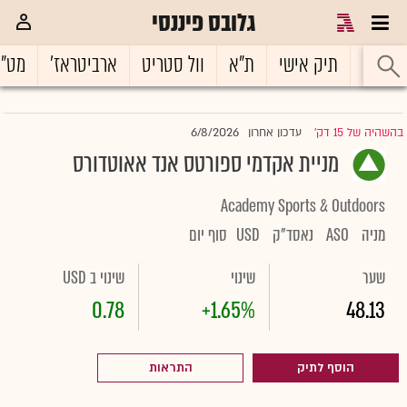
גלובס פיננסי
ראשי
תיק אישי
ת"א
וול סטריט
ארביטראז'
מט"
6/8/2026
בהשהיה של 15 דק'
עדכון אחרון
|
מניית אקדמי ספורטס אנד אאוטדורס
Academy Sports & Outdoors
מניה
ASO
נאסד"ק
USD
סוף יום
שער
שינוי
שינוי ב USD
0.78
+1.65%
48.13
הוסף לתיק
התראות