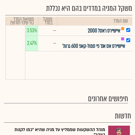
משקל המניה במדדים בהם היא נכללת
משקל
תשואת המדד
שם המדד
במדד
(% שינוי חודשי)
3.53%
--
איישיירס ראסל 2000
2.47%
--
איישיירס אס אנד פי סמול-קאפ 600 גרות'
חיפושים אחרונים
חדשות
מנהל ההשקעות שממליץ על מניה שהיא "כמו לקנות
בונקר"