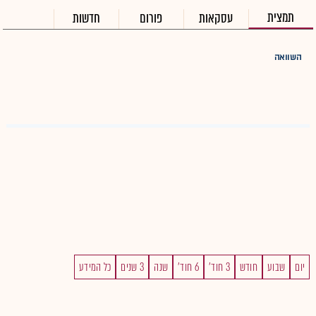
תמצית
עסקאות
פורום
חדשות
השוואה
יום
שבוע
חודש
3 חוד'
6 חוד'
שנה
3 שנים
כל המידע