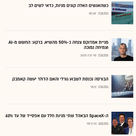
כשהאנשים האלה קונים מניות, כדאי לשים לב
22.06.2026
יואב ספר
מניית אמדוקס צנחה כ-50% מהשיא. ברקע: החשש מ-AI
וצמיחה נמוכה
22.06.2026
שירי חביב-ולדהורן
הבורסה נכנסת לשבוע גורלי והאם הדולר יעשה קאמבק
22.06.2026
רם מורי
ה-SpaceX הבאה? שתי מניות חלל עם אפסייד של עד 61%
18.06.2026
צחי גרינולד