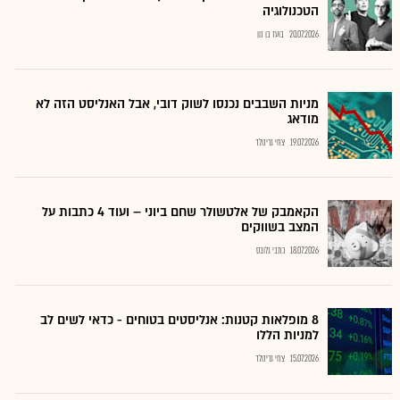
הטכנולוגיה
20.07.2026
בועז בן נון
מניות השבבים נכנסו לשוק דובי, אבל האנליסט הזה לא
מודאג
19.07.2026
צחי גרינולד
הקאמבק של אלטשולר שחם ביוני – ועוד 4 כתבות על
המצב בשווקים
18.07.2026
כתבי גלובס
8 מופלאות קטנות: אנליסטים בטוחים - כדאי לשים לב
למניות הללו
15.07.2026
צחי גרינולד