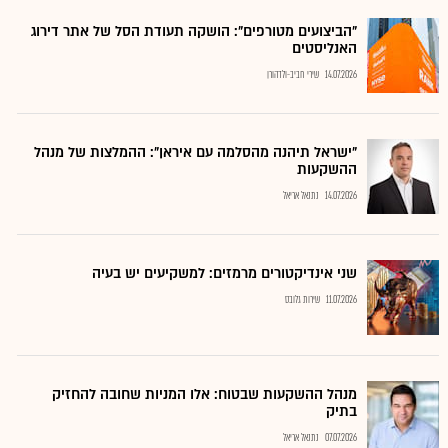
"הביצועים מטורפים": הושקה תעודת הסל של אתר דירוג
האנליסטים
14.07.2026
שירי חביב-ולדהורן
"ישראל תיהנה מהסלמה עם איראן": ההמלצות של מנהל
ההשקעות
14.07.2026
נתנאל אריאל
שני אינדיקטורים מרמזים: למשקיעים יש בעיה
11.07.2026
שירות גלובס
מנהל ההשקעות שבטוח: אלו המניות שחובה להחזיק
בתיק
07.07.2026
נתנאל אריאל