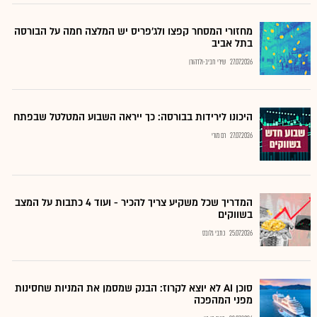
מחזורי המסחר קפצו ולג'פריס יש המלצה חמה על הבורסה
בתל אביב
27.07.2026
שירי חביב-ולדהורן
היכונו לירידות בבורסה: כך ייראה השבוע המטלטל שבפתח
27.07.2026
רם מורי
המדריך שכל משקיע צריך להכיר - ועוד 4 כתבות על המצב
בשווקים
25.07.2026
כתבי גלובס
סוכן AI לא יוצא לקרוז: הבנק שמסמן את המניות שחסינות
מפני המהפכה