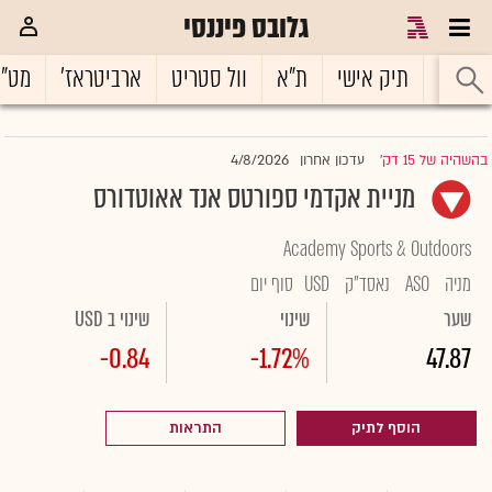
גלובס פיננסי
ראשי
תיק אישי
ת"א
וול סטריט
ארביטראז'
מט"
4/8/2026
בהשהיה של 15 דק'
עדכון אחרון
|
מניית אקדמי ספורטס אנד אאוטדורס
Academy Sports & Outdoors
מניה
ASO
נאסד"ק
USD
סוף יום
שער
שינוי
שינוי ב USD
-0.84
-1.72%
47.87
הוסף לתיק
התראות