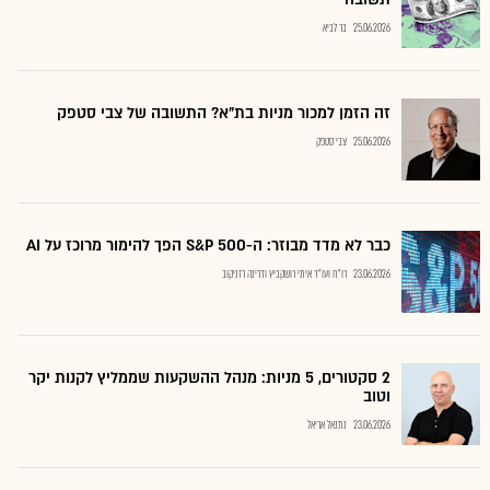
25.06.2026
בר לביא
זה הזמן למכור מניות בת"א? התשובה של צבי סטפק
25.06.2026
צבי סטפק
כבר לא מדד מבוזר: ה-S&P 500 הפך להימור מרוכז על AI
23.06.2026
רו"ח ועו"ד איתי רושקביץ ודרינה רזניקוב
2 סקטורים, 5 מניות: מנהל ההשקעות שממליץ לקנות יקר
וטוב
23.06.2026
נתנאל אריאל