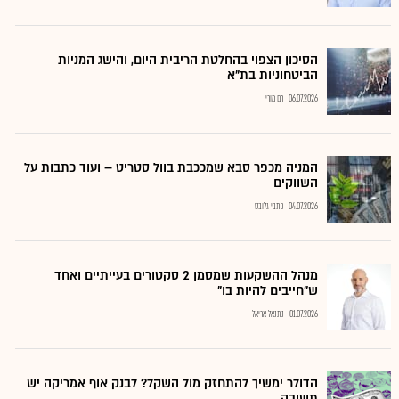
הסיכון הצפוי בהחלטת הריבית היום, והישג המניות
הביטחוניות בת"א
06.07.2026
רם מורי
המניה מכפר סבא שמככבת בוול סטריט – ועוד כתבות על
השווקים
04.07.2026
כתבי גלובס
מנהל ההשקעות שמסמן 2 סקטורים בעייתיים ואחד
ש"חייבים להיות בו"
01.07.2026
נתנאל אריאל
הדולר ימשיך להתחזק מול השקל? לבנק אוף אמריקה יש
תשובה