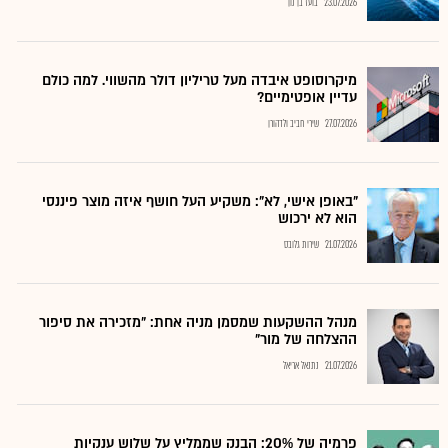
23.07.2026
בועז בן נון
מיקרוסופט איבדה מעל טריליון דולר מהשווי. למה כולם
עדיין אופטימיים?
27.07.2026
שירי חביב ולדהורן
"באופן אישי, לא": משקיע העל חושף איזה מוצר פיננסי
הוא לא ירכוש
21.07.2026
שירות גלובס
מנהל ההשקעות שמסמן מניה אחת: "מזכירה את סיפור
ההצלחה של מור"
21.07.2026
נתנאל אריאל
פרמיה של 20%: הבנק שממליץ על שלוש ענקיות