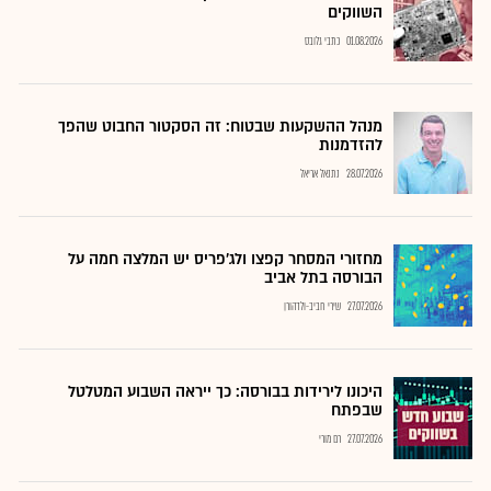
השווקים
01.08.2026
כתבי גלובס
מנהל ההשקעות שבטוח: זה הסקטור החבוט שהפך
להזדמנות
28.07.2026
נתנאל אריאל
מחזורי המסחר קפצו ולג'פריס יש המלצה חמה על
הבורסה בתל אביב
27.07.2026
שירי חביב-ולדהורן
היכונו לירידות בבורסה: כך ייראה השבוע המטלטל
שבפתח
27.07.2026
רם מורי