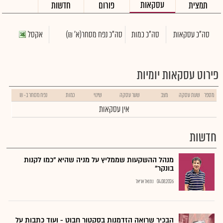
עסקאות
תמצית
פורום
חדשות
סה"כ עסקאות
סה"כ כמות
סה"כ נפח מסחר
(א' ₪)
אקסל
פירוט עסקאות יומיות
מספר
שעת עסקה
מצב
שער עסקה
שינוי
כמות
נפח מסחר ב- ₪
אין עסקאות
חדשות
מנהל ההשקעות שממליץ על מניה שהיא "כמו לקנות
בונקר"
04.08.2026
נתנאל אריאל
הבכיר שרואה הזדמנות בסקטור חבוט - ועוד כתבות על