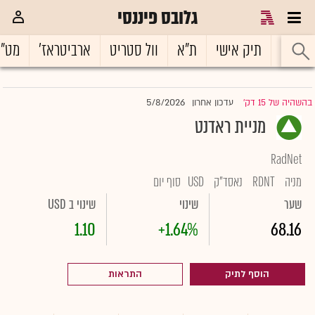
גלובס פיננסי
ראשי
תיק אישי
ת"א
וול סטריט
ארביטראז'
מט"
5/8/2026
בהשהיה של 15 דק'
עדכון אחרון
|
מניית ראדנט
RadNet
מניה
RDNT
נאסד"ק
USD
סוף יום
שער
שינוי
שינוי ב USD
1.10
+1.64%
68.16
הוסף לתיק
התראות